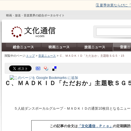
🗓️ 夏季休業ならび
映画・放送・音楽業界の総合ポータルサイト
総合ニュース
映画ニュース
放送ニュース
音楽ニ
閲覧中のページ:
トップ
>
音楽ニュース
>
Ｃ、ＭＡＤＫＩＤ「ただおか」主題歌ＳＧ５・15
Ｃ、ＭＡＤＫＩＤ「ただおか」主題歌ＳＧ５
５人組ダンスボーカルグループ・ＭＡＤＫＩＤの通算10枚目となるニュー
この記事の全文は
「文化通信．Ｐｒｏ」
の定期購読