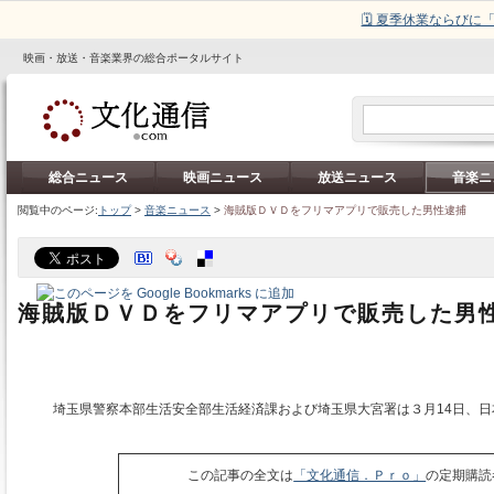
🗓️ 夏季休業ならび
映画・放送・音楽業界の総合ポータルサイト
総合ニュース
映画ニュース
放送ニュース
音楽ニ
閲覧中のページ:
トップ
>
音楽ニュース
>
海賊版ＤＶＤをフリマアプリで販売した男性逮捕
海賊版ＤＶＤをフリマアプリで販売した男
埼玉県警察本部生活安全部生活経済課および埼玉県大宮署は３月14日、日
この記事の全文は
「文化通信．Ｐｒｏ」
の定期購読