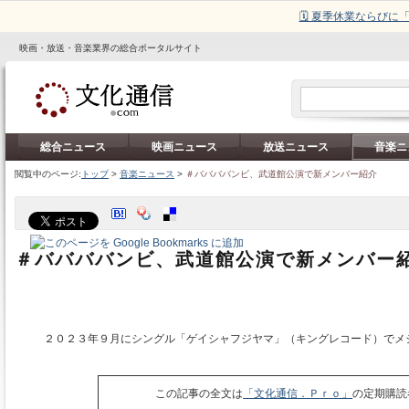
🗓️ 夏季休業ならび
映画・放送・音楽業界の総合ポータルサイト
総合ニュース
映画ニュース
放送ニュース
音楽ニ
閲覧中のページ:
トップ
>
音楽ニュース
>
＃ババババンビ、武道館公演で新メンバー紹介
＃ババババンビ、武道館公演で新メンバー
２０２３年９月にシングル「ゲイシャフジヤマ」（キングレコード）でメ
この記事の全文は
「文化通信．Ｐｒｏ」
の定期購読