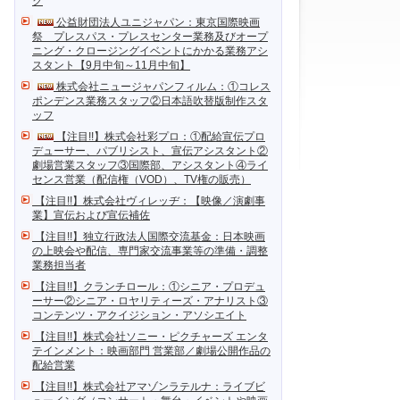
ク
公益財団法人ユニジャパン：東京国際映画
祭 プレスパス・プレスセンター業務及びオープ
ニング・クロージングイベントにかかる業務アシ
スタント【9月中旬～11月中旬】
株式会社ニュージャパンフィルム：①コレス
ポンデンス業務スタッフ②日本語吹替版制作スタ
ッフ
【注目!!】株式会社彩プロ：①配給宣伝プロ
デューサー、パブリシスト、宣伝アシスタント②
劇場営業スタッフ③国際部、アシスタント④ライ
センス営業（配信権（VOD）、TV権の販売）
【注目!!】株式会社ヴィレッヂ：【映像／演劇事
業】宣伝および宣伝補佐
【注目!!】独立行政法人国際交流基金：日本映画
の上映会や配信、専門家交流事業等の準備・調整
業務担当者
【注目!!】クランチロール：①シニア・プロデュ
ーサー②シニア・ロヤリティーズ・アナリスト③
コンテンツ・アクイジション・アソシエイト
【注目!!】株式会社ソニー・ピクチャーズ エンタ
テインメント：映画部門 営業部／劇場公開作品の
配給営業
【注目!!】株式会社アマゾンラテルナ：ライブビ