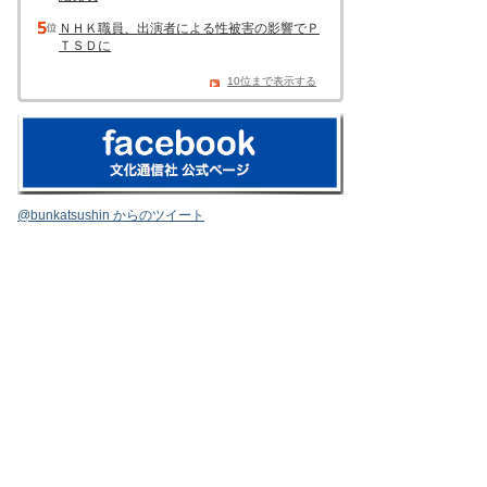
ＮＨＫ職員、出演者による性被害の影響でＰ
ＴＳＤに
10位まで表示する
@bunkatsushin からのツイート