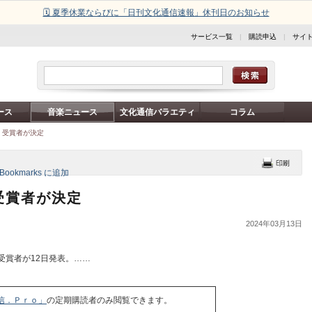
🗓️ 夏季休業ならびに「日刊文化通信速報」休刊日のお知らせ
サービス一覧
|
購読申込
|
サイ
ース
音楽ニュース
文化通信バラエティ
コラム
」受賞者が決定
受賞者が決定
2024年03月13日
受賞者が12日発表。……
信．Ｐｒｏ」
の定期購読者のみ閲覧できます。