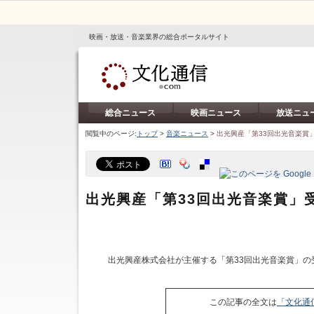
映画・放送・音楽業界の総合ポータルサイト
総合ニュース
映画ニュース
放送ニュ
閲覧中のページ:
トップ
>
音楽ニュース
>
出光興産「第33回出光音楽賞
出光興産「第33回出光音楽賞」
出光興産株式会社が主催する「第33回出光音楽賞」の
この記事の全文は
「文化通