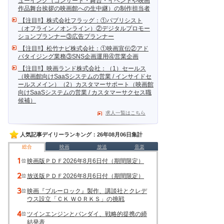
ューイング（コンサート・舞台・イベントや映画
作品舞台挨拶の映画館への生中継）の制作担当者
【注目!!】株式会社フラッグ：①パブリシスト
（オフライン／オンライン）②デジタルプロモー
ションプランナー③広告プランナー
【注目!!】松竹ナビ株式会社：①映画宣伝②アド
バタイジング業務③SNS企画運用④営業企画
【注目!!】映画ランド株式会社：（1）セールス
（映画館向けSaaSシステムの営業 / インサイドセ
ールスメイン）（2）カスタマーサポート（映画館
向けSaaSシステムの営業 / カスタマーサクセス職
候補）
求人一覧はこちら
人気記事デイリーランキング：26年08月06日集計
総合
映画
放送
音楽
映画版ＰＤＦ2026年8月6日付（期間限定）
放送版ＰＤＦ2026年8月6日付（期間限定）
映画『ブルーロック』製作、講談社とクレデ
ウス設立「ＣＫ ＷＯＲＫＳ」の挑戦
ツインエンジンとバンダイ、戦略的提携の締
結発表