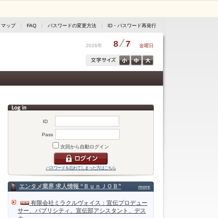
トマップ
|
FAQ
|
パスワードの変更方法
|
ID・パスワード再発行
8
7
2026年
金曜日
ID
Pass
次回から自動ログイン
パスワードを忘れてしまった方はこちら
エンタメ業界 求人情報 “ＢｕｎＪＯＢ”
more
有限会社ミラクルヴォイス：宣伝プロデュー
サー、パブリシティ、宣伝部アシスタント、デス