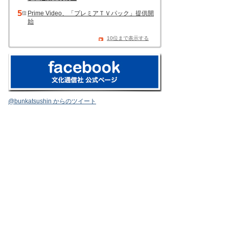
Prime Video、「プレミアＴＶパック」提供開
始
10位まで表示する
@bunkatsushin からのツイート