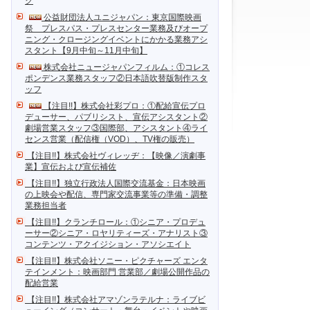
ク
公益財団法人ユニジャパン：東京国際映画
祭 プレスパス・プレスセンター業務及びオープ
ニング・クロージングイベントにかかる業務アシ
スタント【9月中旬～11月中旬】
株式会社ニュージャパンフィルム：①コレス
ポンデンス業務スタッフ②日本語吹替版制作スタ
ッフ
【注目!!】株式会社彩プロ：①配給宣伝プロ
デューサー、パブリシスト、宣伝アシスタント②
劇場営業スタッフ③国際部、アシスタント④ライ
センス営業（配信権（VOD）、TV権の販売）
【注目!!】株式会社ヴィレッヂ：【映像／演劇事
業】宣伝および宣伝補佐
【注目!!】独立行政法人国際交流基金：日本映画
の上映会や配信、専門家交流事業等の準備・調整
業務担当者
【注目!!】クランチロール：①シニア・プロデュ
ーサー②シニア・ロヤリティーズ・アナリスト③
コンテンツ・アクイジション・アソシエイト
【注目!!】株式会社ソニー・ピクチャーズ エンタ
テインメント：映画部門 営業部／劇場公開作品の
配給営業
【注目!!】株式会社アマゾンラテルナ：ライブビ