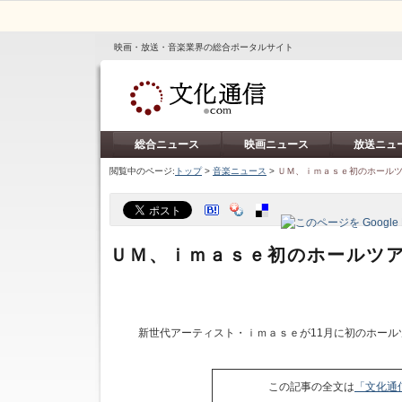
映画・放送・音楽業界の総合ポータルサイト
総合ニュース
映画ニュース
放送ニュ
閲覧中のページ:
トップ
>
音楽ニュース
>
ＵＭ、ｉｍａｓｅ初のホール
ＵＭ、ｉｍａｓｅ初のホールツ
新世代アーティスト・ｉｍａｓｅが11月に初のホール
この記事の全文は
「文化通