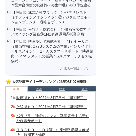
ューイング（コンサート・舞台・イベントや映画
作品舞台挨拶の映画館への生中継）の制作担当者
【注目!!】株式会社フラッグ：①パブリシスト
（オフライン／オンライン）②デジタルプロモー
ションプランナー③広告プランナー
【注目!!】松竹ナビ株式会社：①映画宣伝②アド
バタイジング業務③SNS企画運用④営業企画
【注目!!】映画ランド株式会社：（1）セールス
（映画館向けSaaSシステムの営業 / インサイドセ
ールスメイン）（2）カスタマーサポート（映画館
向けSaaSシステムの営業 / カスタマーサクセス職
候補）
求人一覧はこちら
人気記事デイリーランキング：26年08月07日集計
総合
映画
放送
音楽
映画版ＰＤＦ2026年8月7日付（期間限定）
放送版ＰＤＦ2026年8月7日付（期間限定）
パラブラ、眼鏡のレンズに字幕表示する新た
な鑑賞サポート
ＴＢＳＨＤ「１Ｑ決算」中東情勢影響スポ減
少、通期下方修正