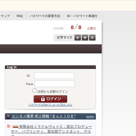
トマップ
|
FAQ
|
パスワードの変更方法
|
ID・パスワード再発行
8
8
2026年
土曜日
ID
Pass
次回から自動ログイン
パスワードを忘れてしまった方はこちら
エンタメ業界 求人情報 “ＢｕｎＪＯＢ”
more
有限会社ミラクルヴォイス：宣伝プロデュー
サー、パブリシティ、宣伝部アシスタント、デス