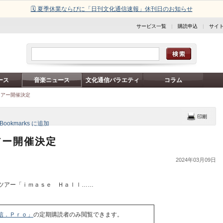
🗓️ 夏季休業ならびに「日刊文化通信速報」休刊日のお知らせ
サービス一覧
|
購読申込
|
サイ
ース
音楽ニュース
文化通信バラエティ
コラム
ツアー開催決定
アー開催決定
2024年03月09日
ツアー「ｉｍａｓｅ Ｈａｌｌ……
信．Ｐｒｏ」
の定期購読者のみ閲覧できます。