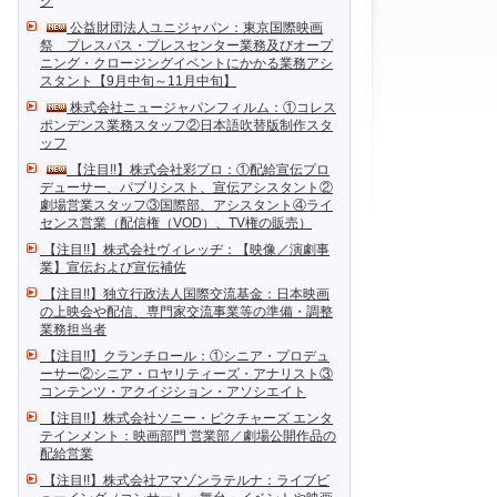
ク
公益財団法人ユニジャパン：東京国際映画
祭 プレスパス・プレスセンター業務及びオープ
ニング・クロージングイベントにかかる業務アシ
スタント【9月中旬～11月中旬】
株式会社ニュージャパンフィルム：①コレス
ポンデンス業務スタッフ②日本語吹替版制作スタ
ッフ
【注目!!】株式会社彩プロ：①配給宣伝プロ
デューサー、パブリシスト、宣伝アシスタント②
劇場営業スタッフ③国際部、アシスタント④ライ
センス営業（配信権（VOD）、TV権の販売）
【注目!!】株式会社ヴィレッヂ：【映像／演劇事
業】宣伝および宣伝補佐
【注目!!】独立行政法人国際交流基金：日本映画
の上映会や配信、専門家交流事業等の準備・調整
業務担当者
【注目!!】クランチロール：①シニア・プロデュ
ーサー②シニア・ロヤリティーズ・アナリスト③
コンテンツ・アクイジション・アソシエイト
【注目!!】株式会社ソニー・ピクチャーズ エンタ
テインメント：映画部門 営業部／劇場公開作品の
配給営業
【注目!!】株式会社アマゾンラテルナ：ライブビ