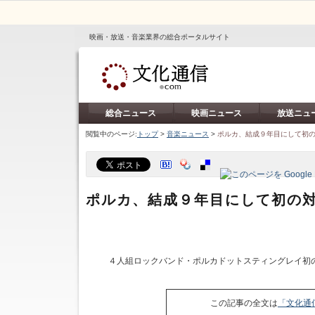
映画・放送・音楽業界の総合ポータルサイト
総合ニュース
映画ニュース
放送ニュ
閲覧中のページ:
トップ
>
音楽ニュース
>
ポルカ、結成９年目にして初
ポルカ、結成９年目にして初の
４人組ロックバンド・ポルカドットスティングレイ初
この記事の全文は
「文化通