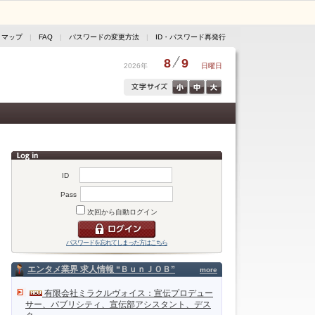
トマップ
|
FAQ
|
パスワードの変更方法
|
ID・パスワード再発行
8
9
2026年
日曜日
ID
Pass
次回から自動ログイン
パスワードを忘れてしまった方はこちら
エンタメ業界 求人情報 “ＢｕｎＪＯＢ”
more
有限会社ミラクルヴォイス：宣伝プロデュー
サー、パブリシティ、宣伝部アシスタント、デス