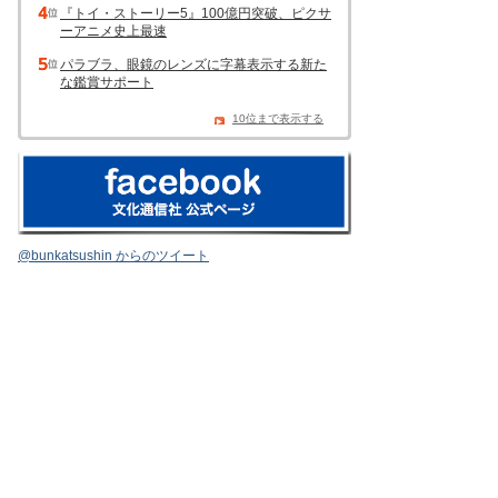
『トイ・ストーリー5』100億円突破、ピクサ
ーアニメ史上最速
パラブラ、眼鏡のレンズに字幕表示する新た
な鑑賞サポート
10位まで表示する
@bunkatsushin からのツイート