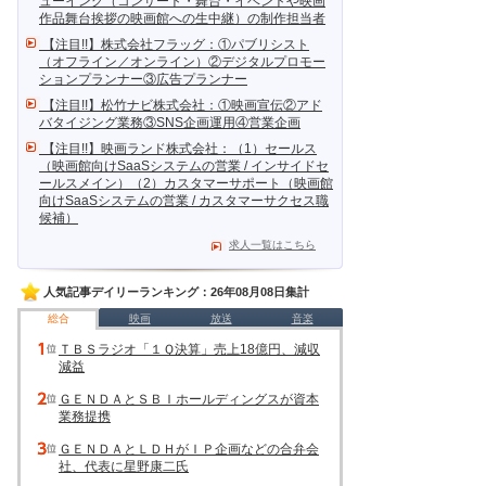
ューイング（コンサート・舞台・イベントや映画
作品舞台挨拶の映画館への生中継）の制作担当者
【注目!!】株式会社フラッグ：①パブリシスト
（オフライン／オンライン）②デジタルプロモー
ションプランナー③広告プランナー
【注目!!】松竹ナビ株式会社：①映画宣伝②アド
バタイジング業務③SNS企画運用④営業企画
【注目!!】映画ランド株式会社：（1）セールス
（映画館向けSaaSシステムの営業 / インサイドセ
ールスメイン）（2）カスタマーサポート（映画館
向けSaaSシステムの営業 / カスタマーサクセス職
候補）
求人一覧はこちら
人気記事デイリーランキング：26年08月08日集計
総合
映画
放送
音楽
ＴＢＳラジオ「１Ｑ決算」売上18億円、減収
減益
ＧＥＮＤＡとＳＢＩホールディングスが資本
業務提携
ＧＥＮＤＡとＬＤＨがＩＰ企画などの合弁会
社、代表に星野康二氏