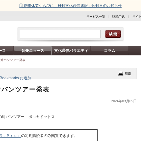
🗓️ 夏季休業ならびに「日刊文化通信速報」休刊日のお知らせ
サービス一覧
|
購読申込
|
サイ
ース
音楽ニュース
文化通信バラエティ
コラム
の対バンツアー発表
対バンツアー発表
2024年03月05日
の対バンツアー「ポルカドットス……
信．Ｐｒｏ」
の定期購読者のみ閲覧できます。