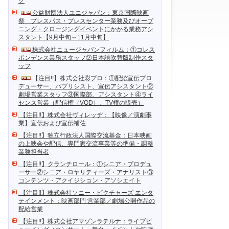
ク
公益財団法人ユニジャパン：東京国際映画
祭 プレスパス・プレスセンター業務及びオープ
ニング・クロージングイベントにかかる業務アシ
スタント【9月中旬～11月中旬】
株式会社ニュージャパンフィルム：①コレス
ポンデンス業務スタッフ②日本語吹替版制作スタ
ッフ
【注目!!】株式会社彩プロ：①配給宣伝プロ
デューサー、パブリシスト、宣伝アシスタント②
劇場営業スタッフ③国際部、アシスタント④ライ
センス営業（配信権（VOD）、TV権の販売）
【注目!!】株式会社ヴィレッヂ：【映像／演劇事
業】宣伝および宣伝補佐
【注目!!】独立行政法人国際交流基金：日本映画
の上映会や配信、専門家交流事業等の準備・調整
業務担当者
【注目!!】クランチロール：①シニア・プロデュ
ーサー②シニア・ロヤリティーズ・アナリスト③
コンテンツ・アクイジション・アソシエイト
【注目!!】株式会社ソニー・ピクチャーズ エンタ
テインメント：映画部門 営業部／劇場公開作品の
配給営業
【注目!!】株式会社アマゾンラテルナ：ライブビ