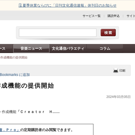
🗓️ 夏季休業ならびに「日刊文化通信速報」休刊日のお知らせ
サービス一覧
|
購読申込
|
サイ
ース
音楽ニュース
文化通信バラエティ
コラム
ト作成機能の提供開始
作成機能の提供開始
2024年03月05日
ト作成機能
「Ｃｒｅａｔｏｒ Ｈ……
信．Ｐｒｏ」
の定期購読者のみ閲覧できます。