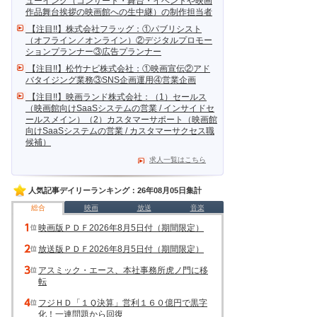
ューイング（コンサート・舞台・イベントや映画
作品舞台挨拶の映画館への生中継）の制作担当者
【注目!!】株式会社フラッグ：①パブリシスト
（オフライン／オンライン）②デジタルプロモー
ションプランナー③広告プランナー
【注目!!】松竹ナビ株式会社：①映画宣伝②アド
バタイジング業務③SNS企画運用④営業企画
【注目!!】映画ランド株式会社：（1）セールス
（映画館向けSaaSシステムの営業 / インサイドセ
ールスメイン）（2）カスタマーサポート（映画館
向けSaaSシステムの営業 / カスタマーサクセス職
候補）
求人一覧はこちら
人気記事デイリーランキング：26年08月05日集計
総合
映画
放送
音楽
映画版ＰＤＦ2026年8月5日付（期間限定）
放送版ＰＤＦ2026年8月5日付（期間限定）
アスミック・エース、本社事務所虎ノ門に移
転
フジＨＤ「１Ｑ決算」営利１６０億円で黒字
化！一連問題から回復