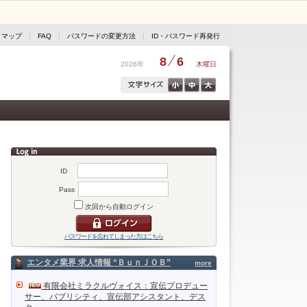
トマップ
|
FAQ
|
パスワードの変更方法
|
ID・パスワード再発行
8
6
2026年
木曜日
ID
Pass
次回から自動ログイン
パスワードを忘れてしまった方はこちら
エンタメ業界 求人情報 “ＢｕｎＪＯＢ”
more
有限会社ミラクルヴォイス：宣伝プロデュー
サー、パブリシティ、宣伝部アシスタント、デス