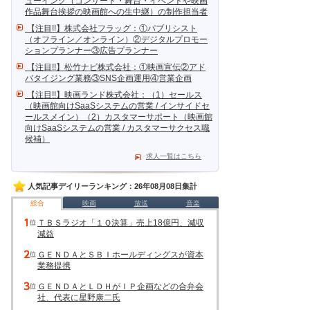
ューイング（コンサート・舞台・イベントや映画
作品舞台挨拶の映画館への生中継）の制作担当者
【注目!!】株式会社フラッグ：①パブリシスト
（オフライン／オンライン）②デジタルプロモー
ションプランナー③広告プランナー
【注目!!】松竹ナビ株式会社：①映画宣伝②アド
バタイジング業務③SNS企画運用④営業企画
【注目!!】映画ランド株式会社：（1）セールス
（映画館向けSaaSシステムの営業 / インサイドセ
ールスメイン）（2）カスタマーサポート（映画館
向けSaaSシステムの営業 / カスタマーサクセス職
候補）
求人一覧はこちら
人気記事デイリーランキング：26年08月08日集計
総合
映画
放送
音楽
ＴＢＳラジオ「１Ｑ決算」売上18億円、減収
減益
ＧＥＮＤＡとＳＢＩホールディングスが資本
業務提携
ＧＥＮＤＡとＬＤＨがＩＰ企画などの合弁会
社、代表に星野康二氏