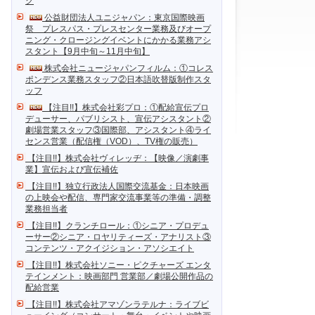
ク
公益財団法人ユニジャパン：東京国際映画
祭 プレスパス・プレスセンター業務及びオープ
ニング・クロージングイベントにかかる業務アシ
スタント【9月中旬～11月中旬】
株式会社ニュージャパンフィルム：①コレス
ポンデンス業務スタッフ②日本語吹替版制作スタ
ッフ
【注目!!】株式会社彩プロ：①配給宣伝プロ
デューサー、パブリシスト、宣伝アシスタント②
劇場営業スタッフ③国際部、アシスタント④ライ
センス営業（配信権（VOD）、TV権の販売）
【注目!!】株式会社ヴィレッヂ：【映像／演劇事
業】宣伝および宣伝補佐
【注目!!】独立行政法人国際交流基金：日本映画
の上映会や配信、専門家交流事業等の準備・調整
業務担当者
【注目!!】クランチロール：①シニア・プロデュ
ーサー②シニア・ロヤリティーズ・アナリスト③
コンテンツ・アクイジション・アソシエイト
【注目!!】株式会社ソニー・ピクチャーズ エンタ
テインメント：映画部門 営業部／劇場公開作品の
配給営業
【注目!!】株式会社アマゾンラテルナ：ライブビ