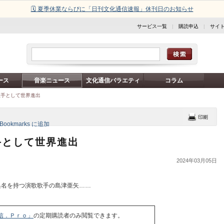
🗓️ 夏季休業ならびに「日刊文化通信速報」休刊日のお知らせ
サービス一覧
|
購読申込
|
サイ
ース
音楽ニュース
文化通信バラエティ
コラム
歌手として世界進出
手として世界進出
2024年03月05日
異名を持つ演歌歌手の島津亜矢……
信．Ｐｒｏ」
の定期購読者のみ閲覧できます。