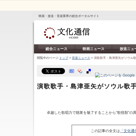
映画・放送・音楽業界の総合ポータルサイト
総合ニュース
映画ニュース
放送ニュ
閲覧中のページ:
トップ
>
音楽ニュース
>
演歌歌手・島津亜矢がソウル
演歌歌手・島津亜矢がソウル歌
卓越した歌唱力で聴衆を魅了することから“歌怪獣”の
この記事の全文は
「文化通