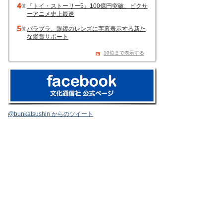
『トイ・ストーリー5』100億円突破、ピクサ
ーアニメ史上最速
パラブラ、眼鏡のレンズに字幕表示する新た
な鑑賞サポート
10位まで表示する
@bunkatsushin からのツイート