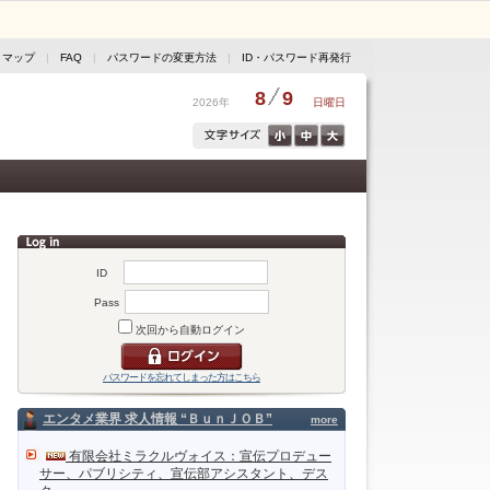
トマップ
|
FAQ
|
パスワードの変更方法
|
ID・パスワード再発行
8
9
2026年
日曜日
ID
Pass
次回から自動ログイン
パスワードを忘れてしまった方はこちら
エンタメ業界 求人情報 “ＢｕｎＪＯＢ”
more
有限会社ミラクルヴォイス：宣伝プロデュー
サー、パブリシティ、宣伝部アシスタント、デス