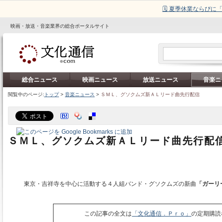
🗓️ 夏季休業ならび
映画・放送・音楽業界の総合ポータルサイト
総合ニュース
映画ニュース
放送ニュース
音楽ニ
閲覧中のページ:
トップ
>
音楽ニュース
>
ＳＭＬ、グソクムズ新ＡＬリード曲先行配信
ＳＭＬ、グソクムズ新ＡＬリード曲先行配
東京・吉祥寺を中心に活動する４人組バンド・グソクムズの新曲
「ガーリ
この記事の全文は
「文化通信．Ｐｒｏ」
の定期購読