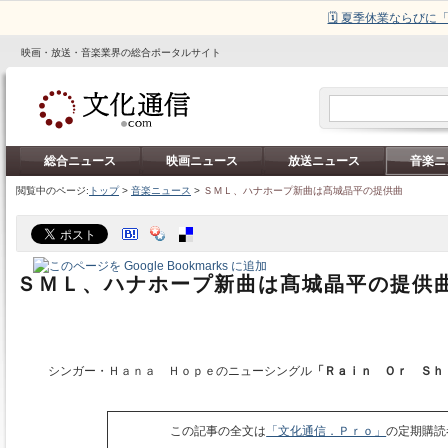
🗓️ 夏季休業ならび
映画・放送・音楽業界の総合ポータルサイト
総合ニュース
映画ニュース
放送ニュース
音楽ニ
閲覧中のページ:
トップ
>
音楽ニュース
>
ＳＭＬ、ハナホープ新曲は髙城晶平の提供曲
ＳＭＬ、ハナホープ新曲は髙城晶平の提供
シンガー・Ｈａｎａ Ｈｏｐｅのニューシングル
「Ｒａｉｎ Ｏｒ Ｓｈ
この記事の全文は
「文化通信．Ｐｒｏ」
の定期購読