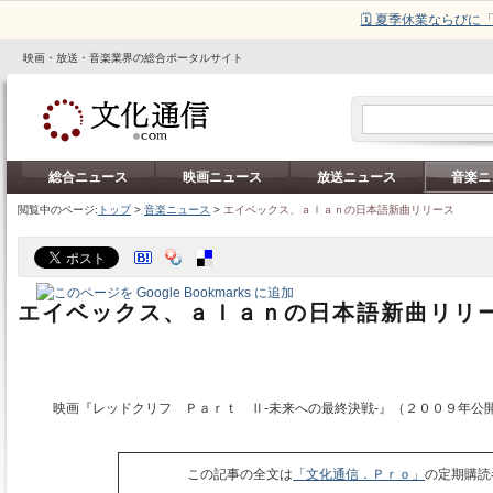
🗓️ 夏季休業ならび
映画・放送・音楽業界の総合ポータルサイト
総合ニュース
映画ニュース
放送ニュース
音楽ニ
閲覧中のページ:
トップ
>
音楽ニュース
>
エイベックス、ａｌａｎの日本語新曲リリース
エイベックス、ａｌａｎの日本語新曲リリ
映画『レッドクリフ Ｐａｒｔ Ⅱ‐未来への最終決戦‐』（２００９年公
この記事の全文は
「文化通信．Ｐｒｏ」
の定期購読