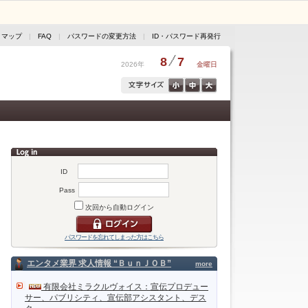
トマップ
|
FAQ
|
パスワードの変更方法
|
ID・パスワード再発行
8
7
2026年
金曜日
ID
Pass
次回から自動ログイン
パスワードを忘れてしまった方はこちら
エンタメ業界 求人情報 “ＢｕｎＪＯＢ”
more
有限会社ミラクルヴォイス：宣伝プロデュー
サー、パブリシティ、宣伝部アシスタント、デス