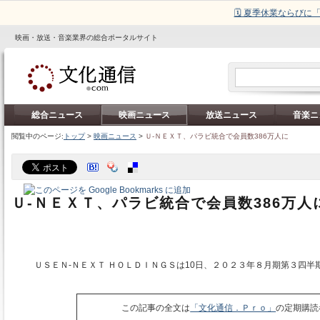
🗓️ 夏季休業ならび
映画・放送・音楽業界の総合ポータルサイト
総合ニュース
映画ニュース
放送ニュース
音楽ニ
閲覧中のページ:
トップ
>
映画ニュース
>
Ｕ‐ＮＥＸＴ、パラビ統合で会員数386万人に
Ｕ‐ＮＥＸＴ、パラビ統合で会員数386万人
ＵＳＥＮ‐ＮＥＸＴ ＨＯＬＤＩＮＧＳは10日、２０２３年８月期第３四半
この記事の全文は
「文化通信．Ｐｒｏ」
の定期購読