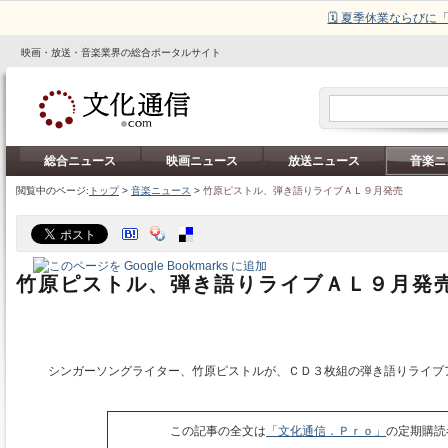
🗓️ 夏季休業ならび
映画・放送・音楽業界の総合ポータルサイト
総合ニュース
映画ニュース
放送ニュース
音楽ニ
閲覧中のページ:
トップ
>
音楽ニュース
>
竹原ピストル、弾き語りライブＡＬ９月発売
竹原ピストル、弾き語りライブＡＬ９月発
シンガーソングライター、竹原ピストルが、ＣＤ３枚組の弾き語りライブ
この記事の全文は
「文化通信．Ｐｒｏ」
の定期購読