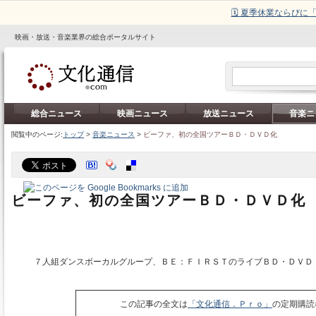
🗓️ 夏季休業ならび
映画・放送・音楽業界の総合ポータルサイト
総合ニュース
映画ニュース
放送ニュース
音楽ニ
閲覧中のページ:
トップ
>
音楽ニュース
>
ビーファ、初の全国ツアーＢＤ・ＤＶＤ化
ビーファ、初の全国ツアーＢＤ・ＤＶＤ化
７人組ダンスボーカルグループ、ＢＥ：ＦＩＲＳＴのライブＢＤ・ＤＶＤ
この記事の全文は
「文化通信．Ｐｒｏ」
の定期購読