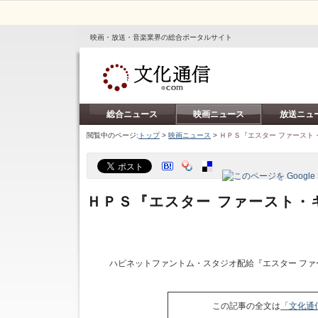
映画・放送・音楽業界の総合ポータルサイト
総合ニュース
映画ニュース
放送ニュ
閲覧中のページ:
トップ
>
映画ニュース
>
ＨＰＳ『エスター ファースト
ＨＰＳ『エスター ファースト・
ハピネットファントム・スタジオ配給『エスター ファ
この記事の全文は
「文化通