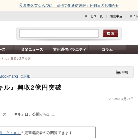
🗓️ 夏季休業ならびに「日刊文化通信速報」休刊日のお知らせ
サービス一覧
|
購読申込
|
サイ
ース
音楽ニュース
文化通信バラエティ
コラム
・キル』興収2億円突破
キル』興収2億円突破
2023年04月27日
ースト・キル』は、公開から2……
信．Ｐｒｏ」
の定期購読者のみ閲覧できます。