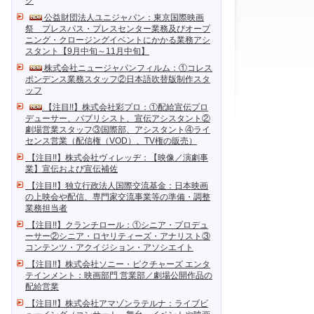
ク
公益財団法人ユニジャパン：東京国際映画
祭 プレスパス・プレスセンター業務及びオープ
ニング・クロージングイベントにかかる業務アシ
スタント【9月中旬～11月中旬】
株式会社ニュージャパンフィルム：①コレス
ポンデンス業務スタッフ②日本語吹替版制作スタ
ッフ
【注目!!】株式会社彩プロ：①配給宣伝プロ
デューサー、パブリシスト、宣伝アシスタント②
劇場営業スタッフ③国際部、アシスタント④ライ
センス営業（配信権（VOD）、TV権の販売）
【注目!!】株式会社ヴィレッヂ：【映像／演劇事
業】宣伝および宣伝補佐
【注目!!】独立行政法人国際交流基金：日本映画
の上映会や配信、専門家交流事業等の準備・調整
業務担当者
【注目!!】クランチロール：①シニア・プロデュ
ーサー②シニア・ロヤリティーズ・アナリスト③
コンテンツ・アクイジション・アソシエイト
【注目!!】株式会社ソニー・ピクチャーズ エンタ
テインメント：映画部門 営業部／劇場公開作品の
配給営業
【注目!!】株式会社アマゾンラテルナ：ライブビ