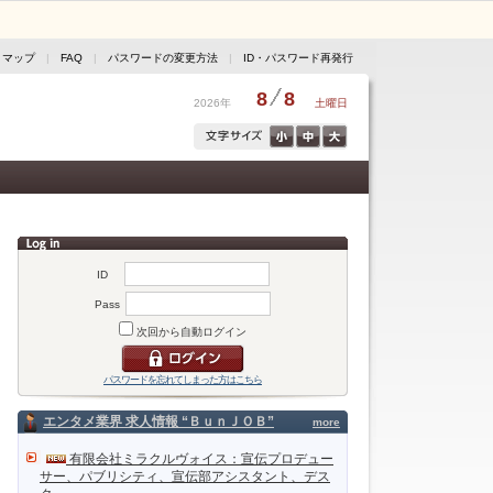
トマップ
|
FAQ
|
パスワードの変更方法
|
ID・パスワード再発行
8
8
2026年
土曜日
ID
Pass
次回から自動ログイン
パスワードを忘れてしまった方はこちら
エンタメ業界 求人情報 “ＢｕｎＪＯＢ”
more
有限会社ミラクルヴォイス：宣伝プロデュー
サー、パブリシティ、宣伝部アシスタント、デス