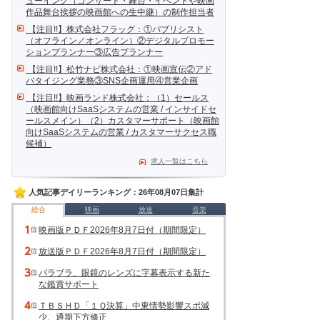
ューイング（コンサート・舞台・イベントや映画
作品舞台挨拶の映画館への生中継）の制作担当者
【注目!!】株式会社フラッグ：①パブリシスト
（オフライン／オンライン）②デジタルプロモー
ションプランナー③広告プランナー
【注目!!】松竹ナビ株式会社：①映画宣伝②アド
バタイジング業務③SNS企画運用④営業企画
【注目!!】映画ランド株式会社：（1）セールス
（映画館向けSaaSシステムの営業 / インサイドセ
ールスメイン）（2）カスタマーサポート（映画館
向けSaaSシステムの営業 / カスタマーサクセス職
候補）
求人一覧はこちら
人気記事デイリーランキング：26年08月07日集計
総合
映画
放送
音楽
映画版ＰＤＦ2026年8月7日付（期間限定）
放送版ＰＤＦ2026年8月7日付（期間限定）
パラブラ、眼鏡のレンズに字幕表示する新た
な鑑賞サポート
ＴＢＳＨＤ「１Ｑ決算」中東情勢影響スポ減
少、通期下方修正