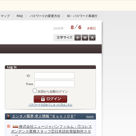
トマップ
|
FAQ
|
パスワードの変更方法
|
ID・パスワード再発行
8
6
2026年
木曜日
ID
Pass
次回から自動ログイン
パスワードを忘れてしまった方はこちら
エンタメ業界 求人情報 “ＢｕｎＪＯＢ”
more
株式会社ニュージャパンフィルム：①コレス
ポンデンス業務スタッフ②日本語吹替版制作スタ