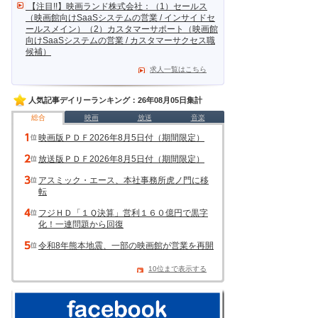
【注目!!】映画ランド株式会社：（1）セールス
（映画館向けSaaSシステムの営業 / インサイドセ
ールスメイン）（2）カスタマーサポート（映画館
向けSaaSシステムの営業 / カスタマーサクセス職
候補）
求人一覧はこちら
人気記事デイリーランキング：26年08月05日集計
総合
映画
放送
音楽
映画版ＰＤＦ2026年8月5日付（期間限定）
放送版ＰＤＦ2026年8月5日付（期間限定）
アスミック・エース、本社事務所虎ノ門に移
転
フジＨＤ「１Ｑ決算」営利１６０億円で黒字
化！一連問題から回復
令和8年熊本地震、一部の映画館が営業を再開
10位まで表示する