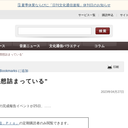
🗓️ 夏季休業ならびに「日刊文化通信速報」休刊日のお知らせ
サービス一覧
|
購読申込
|
サイ
ース
音楽ニュース
文化通信バラエティ
コラム
理想詰まっている”
理想詰まっている”
2023年04月27日
の完成報告イベントが25日、……
信．Ｐｒｏ」
の定期購読者のみ閲覧できます。