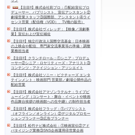
ッフ
【注目!!】株式会社彩プロ：①配給宣伝プロ
デューサー、パブリシスト、宣伝アシスタント②
劇場営業スタッフ③国際部、アシスタント④ライ
センス営業（配信権（VOD）、TV権の販売）
【注目!!】株式会社ヴィレッヂ：【映像／演劇事
業】宣伝および宣伝補佐
【注目!!】独立行政法人国際交流基金：日本映画
の上映会や配信、専門家交流事業等の準備・調整
業務担当者
【注目!!】クランチロール：①シニア・プロデュ
ーサー②シニア・ロヤリティーズ・アナリスト③
コンテンツ・アクイジション・アソシエイト
【注目!!】株式会社ソニー・ピクチャーズ エンタ
テインメント：映画部門 営業部／劇場公開作品の
配給営業
【注目!!】株式会社アマゾンラテルナ：ライブビ
ューイング（コンサート・舞台・イベントや映画
作品舞台挨拶の映画館への生中継）の制作担当者
【注目!!】株式会社フラッグ：①パブリシスト
（オフライン／オンライン）②デジタルプロモー
ションプランナー③広告プランナー
【注目!!】松竹ナビ株式会社：①映画宣伝②アド
バタイジング業務③SNS企画運用④営業企画