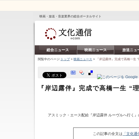
映画・放送・音楽業界の総合ポータルサイト
総合ニュース
映画ニュース
放送ニュ
閲覧中のページ:
トップ
>
映画ニュース
>
『岸辺露伴』完成で高橋一生 “
『岸辺露伴』完成で高橋一生 “
アスミック・エース配給『岸辺露伴 ルーヴルへ行く』
この記事の全文は
「文化通