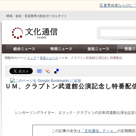
🗓️ 夏季休業ならび
映画・放送・音楽業界の総合ポータルサイト
総合ニュース
映画ニュース
放送ニュース
音楽ニ
閲覧中のページ:
トップ
>
音楽ニュース
>
ＵＭ、クラプトン武道館公演記念し特番配信
ＵＭ、クラプトン武道館公演記念し特番配
シンガーソングライター、エリック・クラプトンの日本武道館公演を記念
この記事の全文は
「文化通信．Ｐｒｏ」
の定期購読