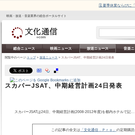
🗓️ 夏季休業ならび
映画・放送・音楽業界の総合ポータルサイト
総合ニュース
映画ニュース
放送ニュース
音楽ニ
閲覧中のページ:
トップ
>
放送ニュース
>
スカパーJSAT、中期経営計画24日発表
スカパーJSAT、中期経営計画24日発表
スカパーJSATは24日、中期経営計画(2008‐2012年度)を都内ホテルで記…
この記事の全文は
「文化通信．Ｐｒｏ」
の定期購読