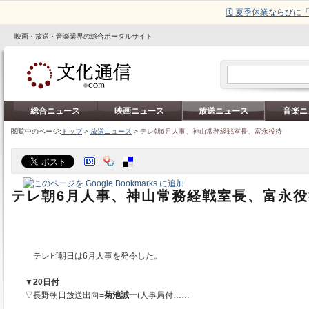
🗓️ 夏季休業ならび
映画・放送・音楽業界の総合ポータルサイト
総合ニュース
映画ニュース
放送ニュース
音楽ニ
閲覧中のページ:
トップ
>
放送ニュース
>
テレ朝6月人事、神山常務経戦室長、富永役待
テレ朝6月人事、神山常務経戦室長、富永役
テレビ朝日は6月人事を発令した。
▼20日付
▽長野朝日放送出向=
菊池誠一
(人事局付……