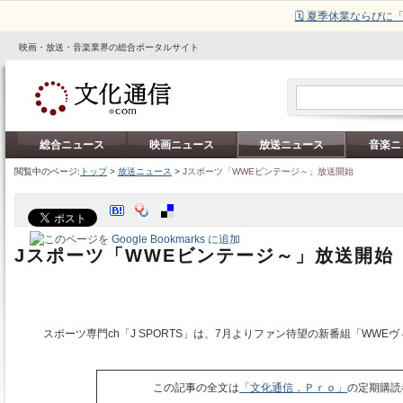
🗓️ 夏季休業ならび
映画・放送・音楽業界の総合ポータルサイト
総合ニュース
映画ニュース
放送ニュース
音楽ニ
閲覧中のページ:
トップ
>
放送ニュース
>
Jスポーツ「WWEビンテージ～」放送開始
Jスポーツ「WWEビンテージ～」放送開始
スポーツ専門ch「J SPORTS」は、7月よりファン待望の新番組「WWE
この記事の全文は
「文化通信．Ｐｒｏ」
の定期購読