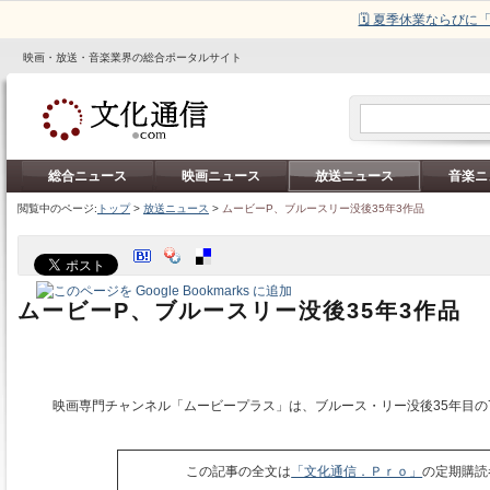
🗓️ 夏季休業ならび
映画・放送・音楽業界の総合ポータルサイト
総合ニュース
映画ニュース
放送ニュース
音楽ニ
閲覧中のページ:
トップ
>
放送ニュース
>
ムービーP、ブルースリー没後35年3作品
ムービーP、ブルースリー没後35年3作品
映画専門チャンネル「ムービープラス」は、ブルース・リー没後35年目の7
この記事の全文は
「文化通信．Ｐｒｏ」
の定期購読