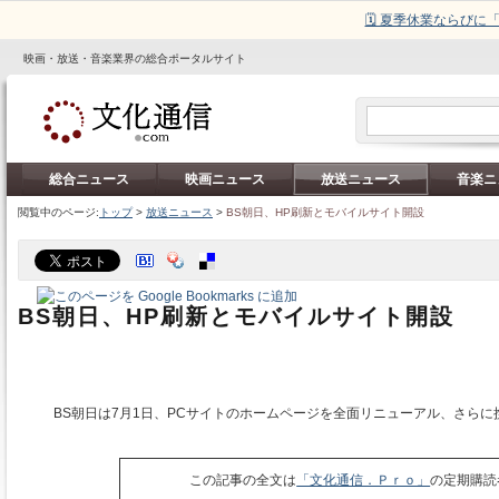
🗓️ 夏季休業ならび
映画・放送・音楽業界の総合ポータルサイト
総合ニュース
映画ニュース
放送ニュース
音楽ニ
閲覧中のページ:
トップ
>
放送ニュース
>
BS朝日、HP刷新とモバイルサイト開設
BS朝日、HP刷新とモバイルサイト開設
BS朝日は7月1日、PCサイトのホームページを全面リニューアル、さらに
この記事の全文は
「文化通信．Ｐｒｏ」
の定期購読