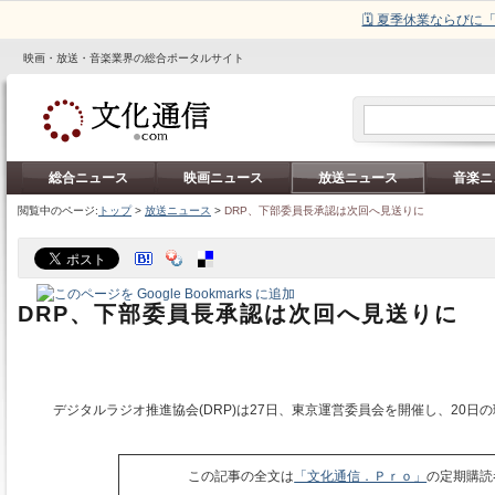
🗓️ 夏季休業ならび
映画・放送・音楽業界の総合ポータルサイト
総合ニュース
映画ニュース
放送ニュース
音楽ニ
閲覧中のページ:
トップ
>
放送ニュース
>
DRP、下部委員長承認は次回へ見送りに
DRP、下部委員長承認は次回へ見送りに
デジタルラジオ推進協会(DRP)は27日、東京運営委員会を開催し、20日
この記事の全文は
「文化通信．Ｐｒｏ」
の定期購読