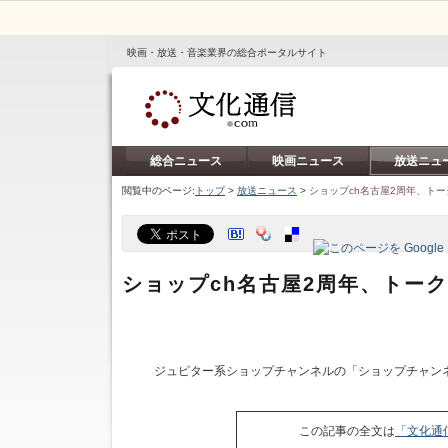
映画・放送・音楽業界の総合ポータルサイト
総合ニュース
映画ニュース
放送ニュ
閲覧中のページ:
トップ
>
放送ニュース
>
ショップch名古屋2周年、ト
ショップch名古屋2周年、トー
ジュピター系ショップチャンネルの「ショップチャンネ
この記事の全文は
「文化通