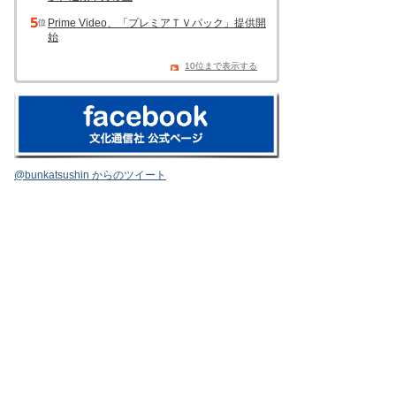
Prime Video、「プレミアＴＶパック」提供開
始
10位まで表示する
@bunkatsushin からのツイート