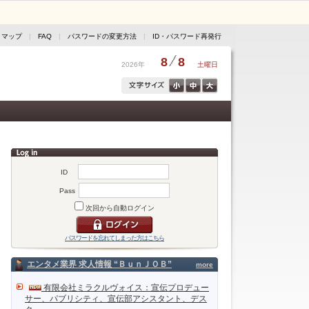
トマップ
|
FAQ
|
パスワードの変更方法
|
ID・パスワード再発行
8
8
2026年
土曜日
ID
Pass
次回から自動ログイン
パスワードを忘れてしまった方はこちら
エンタメ業界 求人情報 “ＢｕｎＪＯＢ”
more
有限会社ミラクルヴォイス：宣伝プロデュー
サー、パブリシティ、宣伝部アシスタント、デス