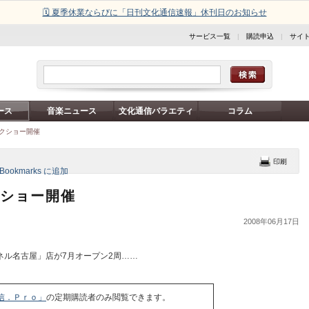
🗓️ 夏季休業ならびに「日刊文化通信速報」休刊日のお知らせ
サービス一覧
|
購読申込
|
サイ
ース
音楽ニュース
文化通信バラエティ
コラム
ークショー開催
クショー開催
2008年06月17日
ル名古屋」店が7月オープン2周……
信．Ｐｒｏ」
の定期購読者のみ閲覧できます。