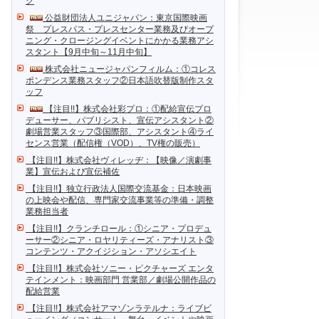
ク
公益財団法人ユニジャパン：東京国際映画
祭 プレスパス・プレスセンター業務及びオープ
ニング・クロージングイベントにかかる業務アシ
スタント【9月中旬～11月中旬】
株式会社ニュージャパンフィルム：①コレス
ポンデンス業務スタッフ②日本語吹替版制作スタ
ッフ
【注目!!】株式会社彩プロ：①配給宣伝プロ
デューサー、パブリシスト、宣伝アシスタント②
劇場営業スタッフ③国際部、アシスタント④ライ
センス営業（配信権（VOD）、TV権の販売）
【注目!!】株式会社ヴィレッヂ：【映像／演劇事
業】宣伝および宣伝補佐
【注目!!】独立行政法人国際交流基金：日本映画
の上映会や配信、専門家交流事業等の準備・調整
業務担当者
【注目!!】クランチロール：①シニア・プロデュ
ーサー②シニア・ロヤリティーズ・アナリスト③
コンテンツ・アクイジション・アソシエイト
【注目!!】株式会社ソニー・ピクチャーズ エンタ
テインメント：映画部門 営業部／劇場公開作品の
配給営業
【注目!!】株式会社アマゾンラテルナ：ライブビ