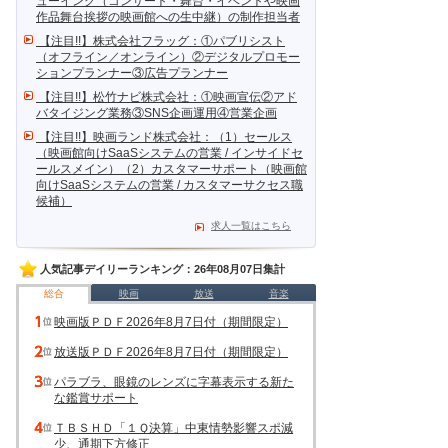
ューイング（コンサート・舞台・イベントや映画
作品舞台挨拶の映画館への生中継）の制作担当者
【注目!!】株式会社フラッグ：①パブリシスト
（オフライン／オンライン）②デジタルプロモー
ションプランナー③広告プランナー
【注目!!】松竹ナビ株式会社：①映画宣伝②アド
バタイジング業務③SNS企画運用④営業企画
【注目!!】映画ランド株式会社：（1）セールス
（映画館向けSaaSシステムの営業 / インサイドセ
ールスメイン）（2）カスタマーサポート（映画館
向けSaaSシステムの営業 / カスタマーサクセス職
候補）
求人一覧はこちら
人気記事デイリーランキング：26年08月07日集計
総合
映画
放送
音楽
映画版ＰＤＦ2026年8月7日付（期間限定）
放送版ＰＤＦ2026年8月7日付（期間限定）
パラブラ、眼鏡のレンズに字幕表示する新た
な鑑賞サポート
ＴＢＳＨＤ「１Ｑ決算」中東情勢影響スポ減
少、通期下方修正