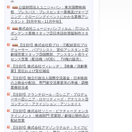
ク
公益財団法人ユニジャパン：東京国際映画
祭 プレスパス・プレスセンター業務及びオープ
ニング・クロージングイベントにかかる業務アシ
スタント【9月中旬～11月中旬】
株式会社ニュージャパンフィルム：①コレス
ポンデンス業務スタッフ②日本語吹替版制作スタ
ッフ
【注目!!】株式会社彩プロ：①配給宣伝プロ
デューサー、パブリシスト、宣伝アシスタント②
劇場営業スタッフ③国際部、アシスタント④ライ
センス営業（配信権（VOD）、TV権の販売）
【注目!!】株式会社ヴィレッヂ：【映像／演劇事
業】宣伝および宣伝補佐
【注目!!】独立行政法人国際交流基金：日本映画
の上映会や配信、専門家交流事業等の準備・調整
業務担当者
【注目!!】クランチロール：①シニア・プロデュ
ーサー②シニア・ロヤリティーズ・アナリスト③
コンテンツ・アクイジション・アソシエイト
【注目!!】株式会社ソニー・ピクチャーズ エンタ
テインメント：映画部門 営業部／劇場公開作品の
配給営業
【注目!!】株式会社アマゾンラテルナ：ライブビ