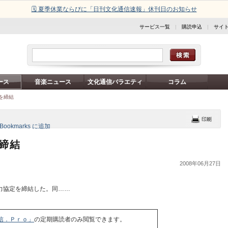
🗓️ 夏季休業ならびに「日刊文化通信速報」休刊日のお知らせ
サービス一覧
|
購読申込
|
サイ
ース
音楽ニュース
文化通信バラエティ
コラム
を締結
を締結
2008年06月27日
務協力協定を締結した。同……
信．Ｐｒｏ」
の定期購読者のみ閲覧できます。