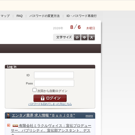
トマップ
|
FAQ
|
パスワードの変更方法
|
ID・パスワード再発行
8
6
2026年
木曜日
ID
Pass
次回から自動ログイン
パスワードを忘れてしまった方はこちら
エンタメ業界 求人情報 “ＢｕｎＪＯＢ”
more
有限会社ミラクルヴォイス：宣伝プロデュー
サー、パブリシティ、宣伝部アシスタント、デス