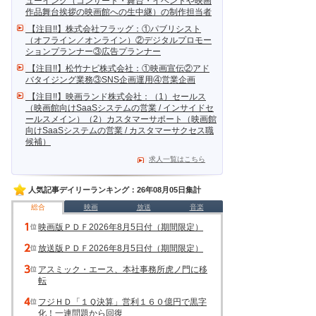
ューイング（コンサート・舞台・イベントや映画
作品舞台挨拶の映画館への生中継）の制作担当者
【注目!!】株式会社フラッグ：①パブリシスト
（オフライン／オンライン）②デジタルプロモー
ションプランナー③広告プランナー
【注目!!】松竹ナビ株式会社：①映画宣伝②アド
バタイジング業務③SNS企画運用④営業企画
【注目!!】映画ランド株式会社：（1）セールス
（映画館向けSaaSシステムの営業 / インサイドセ
ールスメイン）（2）カスタマーサポート（映画館
向けSaaSシステムの営業 / カスタマーサクセス職
候補）
求人一覧はこちら
人気記事デイリーランキング：26年08月05日集計
総合
映画
放送
音楽
映画版ＰＤＦ2026年8月5日付（期間限定）
放送版ＰＤＦ2026年8月5日付（期間限定）
アスミック・エース、本社事務所虎ノ門に移
転
フジＨＤ「１Ｑ決算」営利１６０億円で黒字
化！一連問題から回復