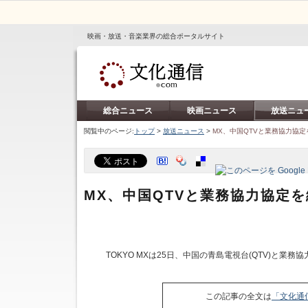
映画・放送・音楽業界の総合ポータルサイト
総合ニュース
映画ニュース
放送ニュ
閲覧中のページ:
トップ
>
放送ニュース
>
MX、中国QTVと業務協力協定
MX、中国QTVと業務協力協定
TOKYO MXは25日、中国の青島電視台(QTV)と業
この記事の全文は
「文化通