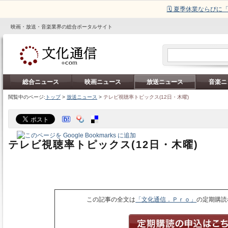
🗓️ 夏季休業ならび
映画・放送・音楽業界の総合ポータルサイト
総合ニュース
映画ニュース
放送ニュース
音楽ニ
閲覧中のページ:
トップ
>
放送ニュース
>
テレビ視聴率トピックス(12日・木曜)
テレビ視聴率トピックス(12日・木曜)
この記事の全文は
「文化通信．Ｐｒｏ」
の定期購読