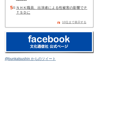
ＮＨＫ職員、出演者による性被害の影響でＰ
ＴＳＤに
10位まで表示する
@bunkatsushin からのツイート