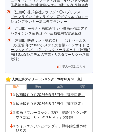
ューイング（コンサート・舞台・イベントや映画
作品舞台挨拶の映画館への生中継）の制作担当者
【注目!!】株式会社フラッグ：①パブリシスト
（オフライン／オンライン）②デジタルプロモー
ションプランナー③広告プランナー
【注目!!】松竹ナビ株式会社：①映画宣伝②アド
バタイジング業務③SNS企画運用④営業企画
【注目!!】映画ランド株式会社：（1）セールス
（映画館向けSaaSシステムの営業 / インサイドセ
ールスメイン）（2）カスタマーサポート（映画館
向けSaaSシステムの営業 / カスタマーサクセス職
候補）
求人一覧はこちら
人気記事デイリーランキング：26年08月06日集計
総合
映画
放送
音楽
映画版ＰＤＦ2026年8月6日付（期間限定）
放送版ＰＤＦ2026年8月6日付（期間限定）
映画『ブルーロック』製作、講談社とクレデ
ウス設立「ＣＫ ＷＯＲＫＳ」の挑戦
ツインエンジンとバンダイ、戦略的提携の締
結発表