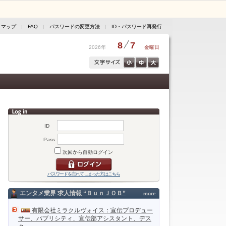
トマップ
|
FAQ
|
パスワードの変更方法
|
ID・パスワード再発行
8
7
2026年
金曜日
ID
Pass
次回から自動ログイン
パスワードを忘れてしまった方はこちら
エンタメ業界 求人情報 “ＢｕｎＪＯＢ”
more
有限会社ミラクルヴォイス：宣伝プロデュー
サー、パブリシティ、宣伝部アシスタント、デス