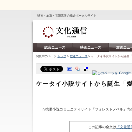
映画・放送・音楽業界の総合ポータルサイト
総合ニュース
映画ニュース
放送ニュ
閲覧中のページ:
トップ
>
放送ニュース
>
ケータイ小説サイトから誕生「
ケータイ小説サイトから誕生「愛
☆携帯小説コミュニティサイト「フォレストノベル」内
この記事の全文は
「文化通