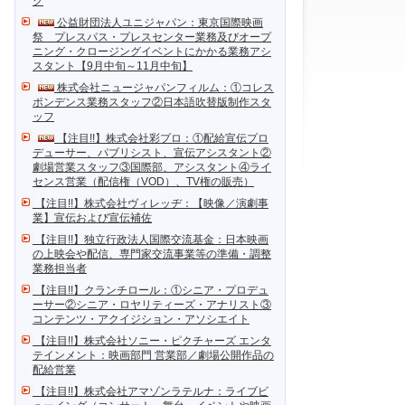
ク
公益財団法人ユニジャパン：東京国際映画
祭 プレスパス・プレスセンター業務及びオープ
ニング・クロージングイベントにかかる業務アシ
スタント【9月中旬～11月中旬】
株式会社ニュージャパンフィルム：①コレス
ポンデンス業務スタッフ②日本語吹替版制作スタ
ッフ
【注目!!】株式会社彩プロ：①配給宣伝プロ
デューサー、パブリシスト、宣伝アシスタント②
劇場営業スタッフ③国際部、アシスタント④ライ
センス営業（配信権（VOD）、TV権の販売）
【注目!!】株式会社ヴィレッヂ：【映像／演劇事
業】宣伝および宣伝補佐
【注目!!】独立行政法人国際交流基金：日本映画
の上映会や配信、専門家交流事業等の準備・調整
業務担当者
【注目!!】クランチロール：①シニア・プロデュ
ーサー②シニア・ロヤリティーズ・アナリスト③
コンテンツ・アクイジション・アソシエイト
【注目!!】株式会社ソニー・ピクチャーズ エンタ
テインメント：映画部門 営業部／劇場公開作品の
配給営業
【注目!!】株式会社アマゾンラテルナ：ライブビ