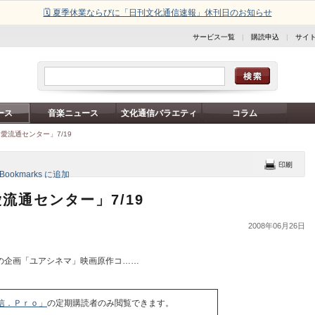
🗓️ 夏季休業ならびに「日刊文化通信速報」休刊日のお知らせ
サービス一覧
|
購読申込
|
サイ
ース
音楽ニュース
文化通信バラエティ
コラム
愛流通センター」7/19
流通センター」7/19
2008年06月26日
の企画「ユアシネマ」映画原作コ……
信．Ｐｒｏ」
の定期購読者のみ閲覧できます。