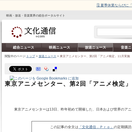
🗓️ 夏季休業ならび
映画・放送・音楽業界の総合ポータルサイト
総合ニュース
映画ニュース
放送ニュース
音楽ニ
閲覧中のページ:
トップ
>
放送ニュース
>
東京アニメセンター、第2回「アニメ検定」11月実施
東京アニメセンター、第2回「アニメ検定」
東京アニメセンターは13日、昨年初めて開催した、日本および世界のアニ
この記事の全文は
「文化通信．Ｐｒｏ」
の定期購読