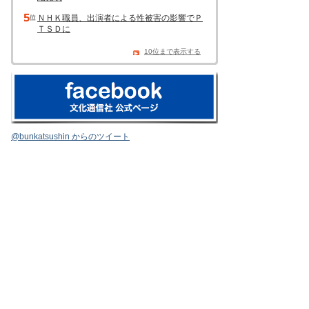
ＮＨＫ職員、出演者による性被害の影響でＰ
ＴＳＤに
10位まで表示する
@bunkatsushin からのツイート