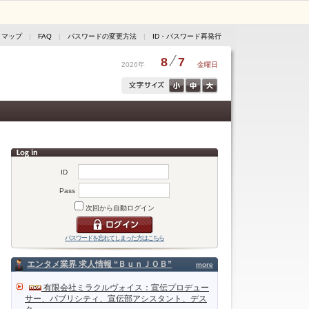
トマップ
|
FAQ
|
パスワードの変更方法
|
ID・パスワード再発行
8
7
2026年
金曜日
ID
Pass
次回から自動ログイン
パスワードを忘れてしまった方はこちら
エンタメ業界 求人情報 “ＢｕｎＪＯＢ”
more
有限会社ミラクルヴォイス：宣伝プロデュー
サー、パブリシティ、宣伝部アシスタント、デス