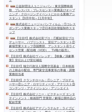
ク
公益財団法人ユニジャパン：東京国際映画
祭 プレスパス・プレスセンター業務及びオープ
ニング・クロージングイベントにかかる業務アシ
スタント【9月中旬～11月中旬】
株式会社ニュージャパンフィルム：①コレス
ポンデンス業務スタッフ②日本語吹替版制作スタ
ッフ
【注目!!】株式会社彩プロ：①配給宣伝プロ
デューサー、パブリシスト、宣伝アシスタント②
劇場営業スタッフ③国際部、アシスタント④ライ
センス営業（配信権（VOD）、TV権の販売）
【注目!!】株式会社ヴィレッヂ：【映像／演劇事
業】宣伝および宣伝補佐
【注目!!】独立行政法人国際交流基金：日本映画
の上映会や配信、専門家交流事業等の準備・調整
業務担当者
【注目!!】クランチロール：①シニア・プロデュ
ーサー②シニア・ロヤリティーズ・アナリスト③
コンテンツ・アクイジション・アソシエイト
【注目!!】株式会社ソニー・ピクチャーズ エンタ
テインメント：映画部門 営業部／劇場公開作品の
配給営業
【注目!!】株式会社アマゾンラテルナ：ライブビ