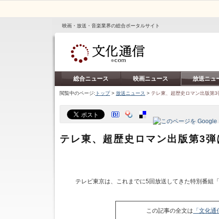
映画・放送・音楽業界の総合ポータルサイト
総合ニュース
映画ニュース
放送ニュ
閲覧中のページ:
トップ
>
放送ニュース
>
テレ東、超歴史ロマン出版第3
テレ東、超歴史ロマン出版第3弾
テレビ東京は、これまでに5回放送してきた特別番組「
この記事の全文は
「文化通