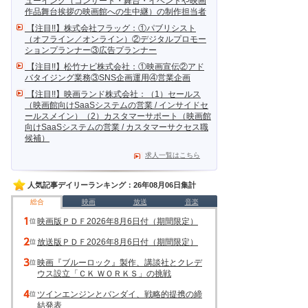
ューイング（コンサート・舞台・イベントや映画
作品舞台挨拶の映画館への生中継）の制作担当者
【注目!!】株式会社フラッグ：①パブリシスト
（オフライン／オンライン）②デジタルプロモー
ションプランナー③広告プランナー
【注目!!】松竹ナビ株式会社：①映画宣伝②アド
バタイジング業務③SNS企画運用④営業企画
【注目!!】映画ランド株式会社：（1）セールス
（映画館向けSaaSシステムの営業 / インサイドセ
ールスメイン）（2）カスタマーサポート（映画館
向けSaaSシステムの営業 / カスタマーサクセス職
候補）
求人一覧はこちら
人気記事デイリーランキング：26年08月06日集計
総合
映画
放送
音楽
映画版ＰＤＦ2026年8月6日付（期間限定）
放送版ＰＤＦ2026年8月6日付（期間限定）
映画『ブルーロック』製作、講談社とクレデ
ウス設立「ＣＫ ＷＯＲＫＳ」の挑戦
ツインエンジンとバンダイ、戦略的提携の締
結発表