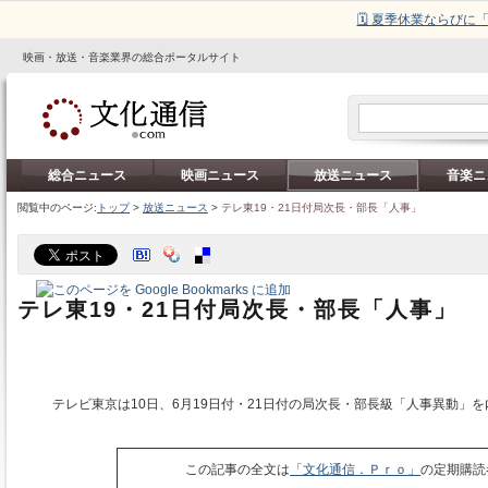
🗓️ 夏季休業ならび
映画・放送・音楽業界の総合ポータルサイト
総合ニュース
映画ニュース
放送ニュース
音楽ニ
閲覧中のページ:
トップ
>
放送ニュース
>
テレ東19・21日付局次長・部長「人事」
テレ東19・21日付局次長・部長「人事」
テレビ東京は10日、6月19日付・21日付の局次長・部長級「人事異動」
この記事の全文は
「文化通信．Ｐｒｏ」
の定期購読