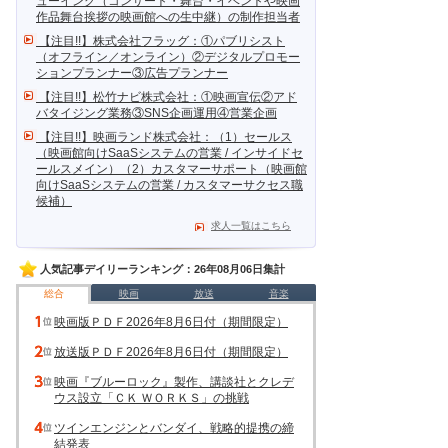
ューイング（コンサート・舞台・イベントや映画
作品舞台挨拶の映画館への生中継）の制作担当者
【注目!!】株式会社フラッグ：①パブリシスト
（オフライン／オンライン）②デジタルプロモー
ションプランナー③広告プランナー
【注目!!】松竹ナビ株式会社：①映画宣伝②アド
バタイジング業務③SNS企画運用④営業企画
【注目!!】映画ランド株式会社：（1）セールス
（映画館向けSaaSシステムの営業 / インサイドセ
ールスメイン）（2）カスタマーサポート（映画館
向けSaaSシステムの営業 / カスタマーサクセス職
候補）
求人一覧はこちら
人気記事デイリーランキング：26年08月06日集計
総合
映画
放送
音楽
映画版ＰＤＦ2026年8月6日付（期間限定）
放送版ＰＤＦ2026年8月6日付（期間限定）
映画『ブルーロック』製作、講談社とクレデ
ウス設立「ＣＫ ＷＯＲＫＳ」の挑戦
ツインエンジンとバンダイ、戦略的提携の締
結発表