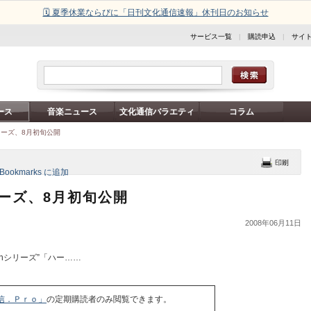
🗓️ 夏季休業ならびに「日刊文化通信速報」休刊日のお知らせ
サービス一覧
|
購読申込
|
サイ
ース
音楽ニュース
文化通信バラエティ
コラム
シリーズ、8月初旬公開
シリーズ、8月初旬公開
2008年06月11日
onシリーズ”「ハー……
信．Ｐｒｏ」
の定期購読者のみ閲覧できます。