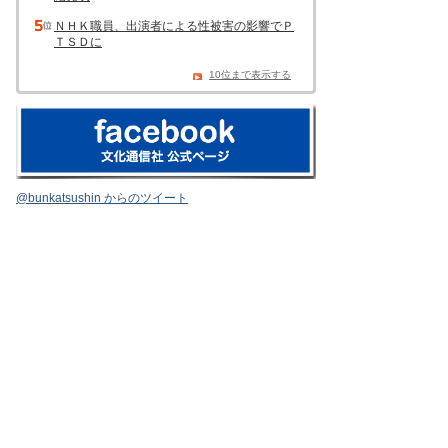
ＮＨＫ職員、出演者による性被害の影響でＰ
ＴＳＤに
10位まで表示する
@bunkatsushin からのツイート