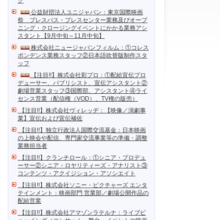
ク
公益財団法人ユニジャパン：東京国際映画
祭 プレスパス・プレスセンター業務及びオープ
ニング・クロージングイベントにかかる業務アシ
スタント【9月中旬～11月中旬】
株式会社ニュージャパンフィルム：①コレス
ポンデンス業務スタッフ②日本語吹替版制作スタ
ッフ
【注目!!】株式会社彩プロ：①配給宣伝プロ
デューサー、パブリシスト、宣伝アシスタント②
劇場営業スタッフ③国際部、アシスタント④ライ
センス営業（配信権（VOD）、TV権の販売）
【注目!!】株式会社ヴィレッヂ：【映像／演劇事
業】宣伝および宣伝補佐
【注目!!】独立行政法人国際交流基金：日本映画
の上映会や配信、専門家交流事業等の準備・調整
業務担当者
【注目!!】クランチロール：①シニア・プロデュ
ーサー②シニア・ロヤリティーズ・アナリスト③
コンテンツ・アクイジション・アソシエイト
【注目!!】株式会社ソニー・ピクチャーズ エンタ
テインメント：映画部門 営業部／劇場公開作品の
配給営業
【注目!!】株式会社アマゾンラテルナ：ライブビ