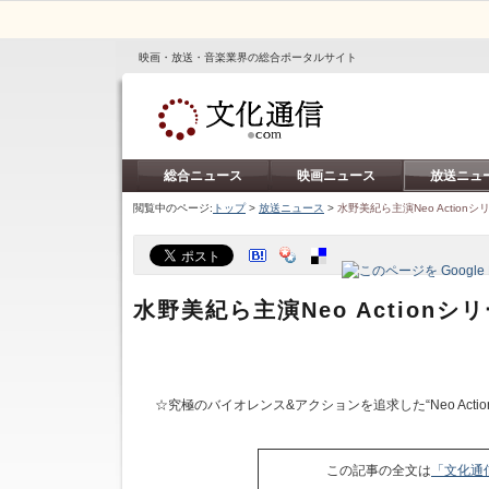
映画・放送・音楽業界の総合ポータルサイト
総合ニュース
映画ニュース
放送ニュ
閲覧中のページ:
トップ
>
放送ニュース
>
水野美紀ら主演Neo Action
水野美紀ら主演Neo Action
☆究極のバイオレンス&アクションを追求した“Neo Acti
この記事の全文は
「文化通