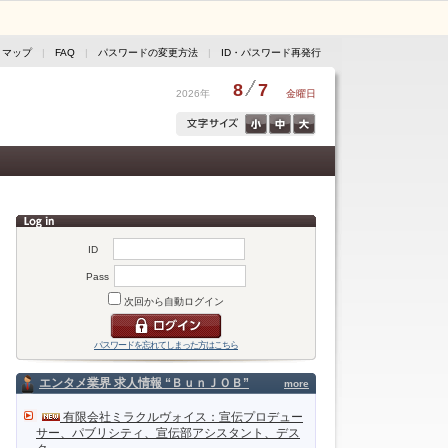
トマップ
|
FAQ
|
パスワードの変更方法
|
ID・パスワード再発行
8
7
2026年
金曜日
ID
Pass
次回から自動ログイン
パスワードを忘れてしまった方はこちら
エンタメ業界 求人情報 “ＢｕｎＪＯＢ”
more
有限会社ミラクルヴォイス：宣伝プロデュー
サー、パブリシティ、宣伝部アシスタント、デス