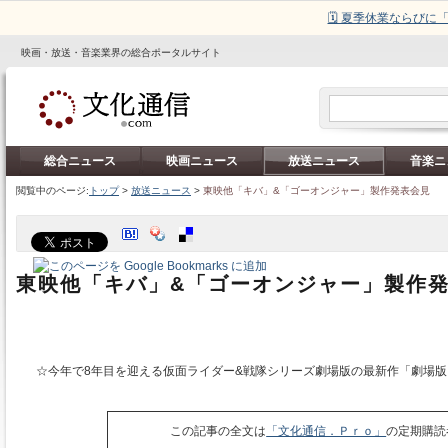
🗓️ 夏季休業ならび
映画・放送・音楽業界の総合ポータルサイト
総合ニュース
映画ニュース
放送ニュース
音楽ニ
閲覧中のページ:
トップ
>
放送ニュース
>
東映他「キバ」&「ゴーオンジャー」製作発表会見
東映他「キバ」&「ゴーオンジャー」製作
☆今年で8年目を迎える仮面ライダー&戦隊シリーズ劇場版の最新作「劇場版
この記事の全文は
「文化通信．Ｐｒｏ」
の定期購読