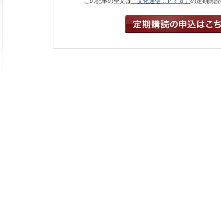
この記事の全文は
「文化通信．Ｐｒｏ」
の定期購読