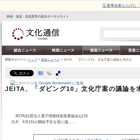
🗓️ 夏季休業ならび
映画・放送・音楽業界の総合ポータルサイト
総合ニュース
映画ニュース
放送ニュース
音楽ニ
閲覧中のページ:
トップ
>
放送ニュース
>
JEITA、「ダビング10」文化庁案の議論を求める
JEITA、「ダビング10」文化庁案の議論を
JEITA(社団法人電子情報技術産業協会)は30
日夕、6月2日の開始予定を前に議……