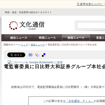
🗓️ 夏季休業ならび
映画・放送・音楽業界の総合ポータルサイト
総合ニュース
映画ニュース
放送ニュース
音楽ニ
閲覧中のページ:
トップ
>
放送ニュース
>
電監審委員に日比野大和証券グループ本社会長
電監審委員に日比野大和証券グループ本社
総務省は25日付で、電波監理審議会委員に日比野隆司（（株）大和証券グ
この記事の全文は
「文化通信．Ｐｒｏ」
の定期