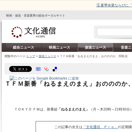
🗓️ 夏季休業ならび
映画・放送・音楽業界の総合ポータルサイト
総合ニュース
映画ニュース
放送ニュース
音楽ニ
閲覧中のページ:
トップ
>
放送ニュース
>
ＴＦＭ新番「ねるまえのまえ」おのののか、関取花
ＴＦＭ新番「ねるまえのまえ」おのののか
ＴＯＫＹＯ ＦＭは、新番組
「ねるまえのまえ」
（月～木20時～21時30分
この記事の全文は
「文化通信．Ｐｒｏ」
の定期