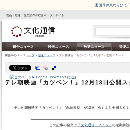
🗓️ 夏季休業ならび
映画・放送・音楽業界の総合ポータルサイト
総合ニュース
映画ニュース
放送ニュース
音楽ニ
閲覧中のページ:
トップ
>
放送ニュース
>
テレ朝映画『カツベン！』12月13日公開スタート
テレ朝映画『カツベン！』12月13日公開ス
テレビ朝日映画『カツベン！』（配給東映）が13日（金）より全国３０１
この記事の全文は
「文化通信．Ｐｒｏ」
の定期購読