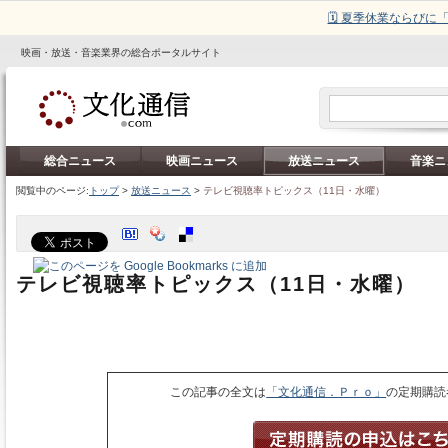
🗓️ 夏季休業ならび
映画・放送・音楽業界の総合ポータルサイト
総合ニュース
映画ニュース
放送ニュース
音楽ニ
閲覧中のページ:
トップ
>
放送ニュース
>
テレビ視聴率トピックス（11日・水曜）
テレビ視聴率トピックス（11日・水曜）
この記事の全文は
「文化通信．Ｐｒｏ」
の定期購読