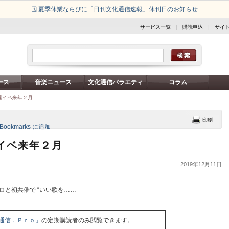
🗓️ 夏季休業ならびに「日刊文化通信速報」休刊日のお知らせ
サービス一覧
|
購読申込
|
サイ
ース
音楽ニュース
文化通信バラエティ
コラム
催イベ来年２月
イベ来年２月
2019年12月11日
と初共催で “いい歌を……
通信．Ｐｒｏ」
の定期購読者のみ閲覧できます。