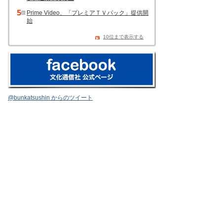
Prime Video、「プレミアＴＶパック」提供開
始
10位まで表示する
@bunkatsushin からのツイート