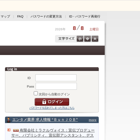
トマップ
|
FAQ
|
パスワードの変更方法
|
ID・パスワード再発行
8
8
2026年
土曜日
ID
Pass
次回から自動ログイン
パスワードを忘れてしまった方はこちら
エンタメ業界 求人情報 “ＢｕｎＪＯＢ”
more
有限会社ミラクルヴォイス：宣伝プロデュー
サー、パブリシティ、宣伝部アシスタント、デス