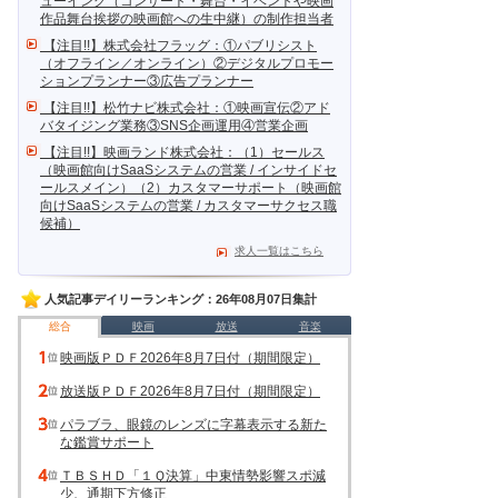
ューイング（コンサート・舞台・イベントや映画
作品舞台挨拶の映画館への生中継）の制作担当者
【注目!!】株式会社フラッグ：①パブリシスト
（オフライン／オンライン）②デジタルプロモー
ションプランナー③広告プランナー
【注目!!】松竹ナビ株式会社：①映画宣伝②アド
バタイジング業務③SNS企画運用④営業企画
【注目!!】映画ランド株式会社：（1）セールス
（映画館向けSaaSシステムの営業 / インサイドセ
ールスメイン）（2）カスタマーサポート（映画館
向けSaaSシステムの営業 / カスタマーサクセス職
候補）
求人一覧はこちら
人気記事デイリーランキング：26年08月07日集計
総合
映画
放送
音楽
映画版ＰＤＦ2026年8月7日付（期間限定）
放送版ＰＤＦ2026年8月7日付（期間限定）
パラブラ、眼鏡のレンズに字幕表示する新た
な鑑賞サポート
ＴＢＳＨＤ「１Ｑ決算」中東情勢影響スポ減
少、通期下方修正