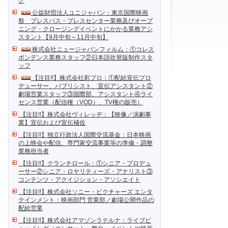
ク
公益財団法人ユニジャパン：東京国際映画
祭 プレスパス・プレスセンター業務及びオープ
ニング・クロージングイベントにかかる業務アシ
スタント【9月中旬～11月中旬】
株式会社ニュージャパンフィルム：①コレス
ポンデンス業務スタッフ②日本語吹替版制作スタ
ッフ
【注目!!】株式会社彩プロ：①配給宣伝プロ
デューサー、パブリシスト、宣伝アシスタント②
劇場営業スタッフ③国際部、アシスタント④ライ
センス営業（配信権（VOD）、TV権の販売）
【注目!!】株式会社ヴィレッヂ：【映像／演劇事
業】宣伝および宣伝補佐
【注目!!】独立行政法人国際交流基金：日本映画
の上映会や配信、専門家交流事業等の準備・調整
業務担当者
【注目!!】クランチロール：①シニア・プロデュ
ーサー②シニア・ロヤリティーズ・アナリスト③
コンテンツ・アクイジション・アソシエイト
【注目!!】株式会社ソニー・ピクチャーズ エンタ
テインメント：映画部門 営業部／劇場公開作品の
配給営業
【注目!!】株式会社アマゾンラテルナ：ライブビ