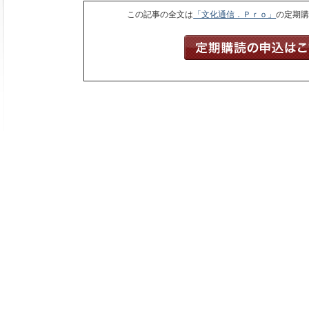
この記事の全文は
「文化通信．Ｐｒｏ」
の定期