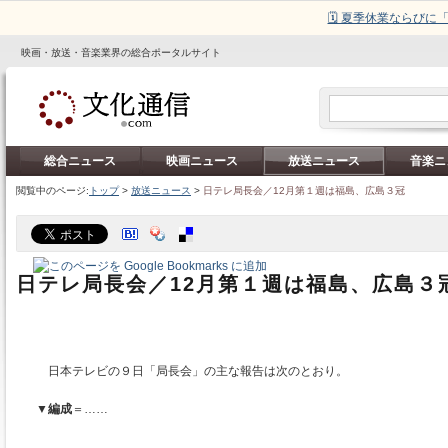
🗓️ 夏季休業ならび
映画・放送・音楽業界の総合ポータルサイト
総合ニュース
映画ニュース
放送ニュース
音楽ニ
閲覧中のページ:
トップ
>
放送ニュース
>
日テレ局長会／12月第１週は福島、広島３冠
日テレ局長会／12月第１週は福島、広島３
日本テレビの９日「局長会」の主な報告は次のとおり。
▼
編成
＝……