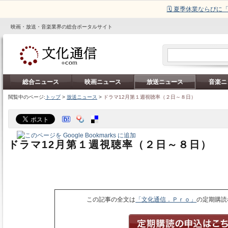
🗓️ 夏季休業ならび
映画・放送・音楽業界の総合ポータルサイト
総合ニュース
映画ニュース
放送ニュース
音楽ニ
閲覧中のページ:
トップ
>
放送ニュース
>
ドラマ12月第１週視聴率（２日～８日）
ドラマ12月第１週視聴率（２日～８日）
この記事の全文は
「文化通信．Ｐｒｏ」
の定期購読