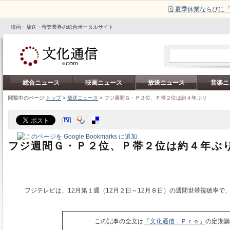
🗓️ 夏季休業ならび
映画・放送・音楽業界の総合ポータルサイト
総合ニュース
映画ニュース
放送ニュース
音楽ニ
閲覧中のページ:
トップ
>
放送ニュース
>
フジ週間Ｇ・Ｐ２位、Ｐ帯２位は約４年ぶり
フジ週間Ｇ・Ｐ２位、Ｐ帯２位は約４年ぶ
フジテレビは、12月第１週（12月２日～12月８日）の週間世帯視聴率で
この記事の全文は
「文化通信．Ｐｒｏ」
の定期