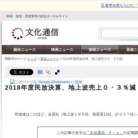
🗓️ 夏季休業ならび
映画・放送・音楽業界の総合ポータルサイト
総合ニュース
映画ニュース
放送ニュース
音楽ニ
閲覧中のページ:
トップ
>
放送ニュース
>
2018年度民放決算、地上波売上０・３％減
2018年度民放決算、地上波売上０・３％減
民放連はこのほど、会員社（地上波１９５社、衛星系12社、計２０７社）
この記事の全文は
「文化通信．Ｐｒｏ」
の定期