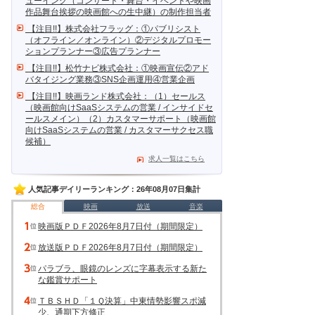
ューイング（コンサート・舞台・イベントや映画
作品舞台挨拶の映画館への生中継）の制作担当者
【注目!!】株式会社フラッグ：①パブリシスト
（オフライン／オンライン）②デジタルプロモー
ションプランナー③広告プランナー
【注目!!】松竹ナビ株式会社：①映画宣伝②アド
バタイジング業務③SNS企画運用④営業企画
【注目!!】映画ランド株式会社：（1）セールス
（映画館向けSaaSシステムの営業 / インサイドセ
ールスメイン）（2）カスタマーサポート（映画館
向けSaaSシステムの営業 / カスタマーサクセス職
候補）
求人一覧はこちら
人気記事デイリーランキング：26年08月07日集計
総合
映画
放送
音楽
映画版ＰＤＦ2026年8月7日付（期間限定）
放送版ＰＤＦ2026年8月7日付（期間限定）
パラブラ、眼鏡のレンズに字幕表示する新た
な鑑賞サポート
ＴＢＳＨＤ「１Ｑ決算」中東情勢影響スポ減
少、通期下方修正