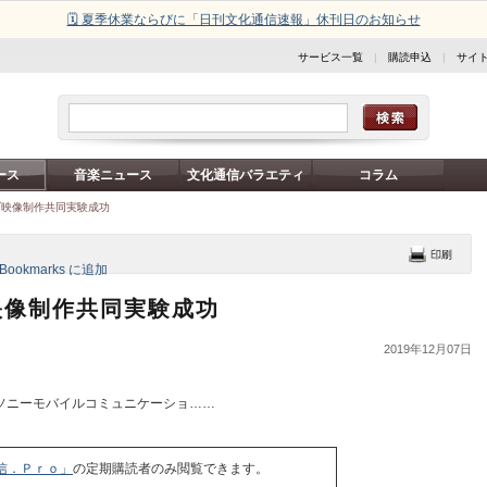
🗓️ 夏季休業ならびに「日刊文化通信速報」休刊日のお知らせ
サービス一覧
|
購読申込
|
サイ
ース
音楽ニュース
文化通信バラエティ
コラム
ブ映像制作共同実験成功
映像制作共同実験成功
2019年12月07日
ソニーモバイルコミュニケーショ……
信．Ｐｒｏ」
の定期購読者のみ閲覧できます。