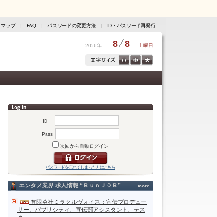
トマップ
|
FAQ
|
パスワードの変更方法
|
ID・パスワード再発行
8
8
2026年
土曜日
ID
Pass
次回から自動ログイン
パスワードを忘れてしまった方はこちら
エンタメ業界 求人情報 “ＢｕｎＪＯＢ”
more
有限会社ミラクルヴォイス：宣伝プロデュー
サー、パブリシティ、宣伝部アシスタント、デス