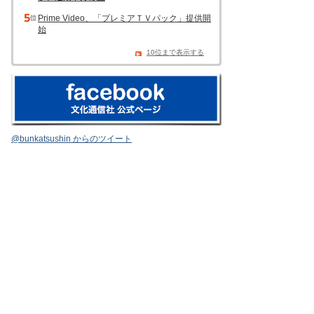
Prime Video、「プレミアＴＶパック」提供開
始
10位まで表示する
@bunkatsushin からのツイート