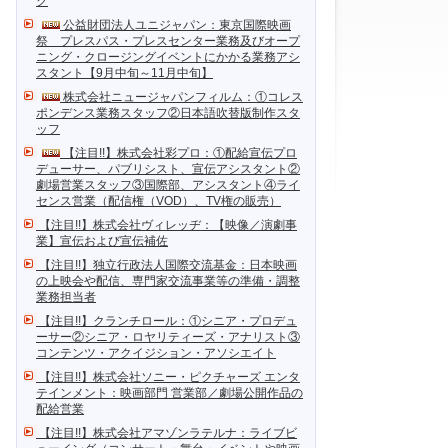
ク
公益財団法人ユニジャパン：東京国際映画
祭 プレスパス・プレスセンター業務及びオープ
ニング・クロージングイベントにかかる業務アシ
スタント【9月中旬～11月中旬】
株式会社ニュージャパンフィルム：①コレス
ポンデンス業務スタッフ②日本語吹替版制作スタ
ッフ
【注目!!】株式会社彩プロ：①配給宣伝プロ
デューサー、パブリシスト、宣伝アシスタント②
劇場営業スタッフ③国際部、アシスタント④ライ
センス営業（配信権（VOD）、TV権の販売）
【注目!!】株式会社ヴィレッヂ：【映像／演劇事
業】宣伝および宣伝補佐
【注目!!】独立行政法人国際交流基金：日本映画
の上映会や配信、専門家交流事業等の準備・調整
業務担当者
【注目!!】クランチロール：①シニア・プロデュ
ーサー②シニア・ロヤリティーズ・アナリスト③
コンテンツ・アクイジション・アソシエイト
【注目!!】株式会社ソニー・ピクチャーズ エンタ
テインメント：映画部門 営業部／劇場公開作品の
配給営業
【注目!!】株式会社アマゾンラテルナ：ライブビ