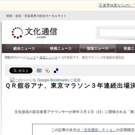
🗓️ 夏季休業ならび
映画・放送・音楽業界の総合ポータルサイト
総合ニュース
映画ニュース
放送ニュース
音楽ニ
閲覧中のページ:
トップ
>
放送ニュース
>
ＱＲ舘谷アナ、東京マラソン３年連続出場決定
ＱＲ舘谷アナ、東京マラソン３年連続出場
文化放送の舘谷春香アナウンサーが来年３月１日（日）に開催される「東
この記事の全文は
「文化通信．Ｐｒｏ」
の定期購読