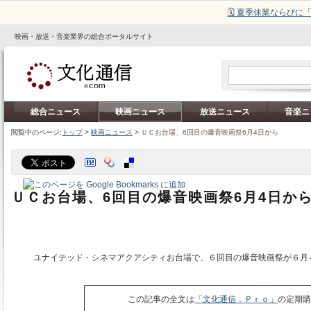
🗓️ 夏季休業ならび
映画・放送・音楽業界の総合ポータルサイト
総合ニュース
映画ニュース
放送ニュース
音楽ニ
閲覧中のページ:
トップ
>
映画ニュース
>
ＵＣお台場、6回目の爆音映画祭6月4日から
ＵＣお台場、6回目の爆音映画祭6月4日か
ユナイテッド・シネマアクアシティお台場で、６回目の爆音映画祭が６月
この記事の全文は
「文化通信．Ｐｒｏ」
の定期