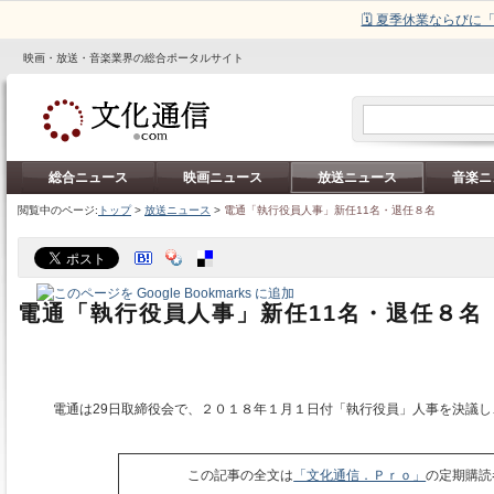
🗓️ 夏季休業ならび
映画・放送・音楽業界の総合ポータルサイト
総合ニュース
映画ニュース
放送ニュース
音楽ニ
閲覧中のページ:
トップ
>
放送ニュース
>
電通「執行役員人事」新任11名・退任８名
電通「執行役員人事」新任11名・退任８名
電通は29日取締役会で、２０１８年１月１日付「執行役員」人事を決議し
この記事の全文は
「文化通信．Ｐｒｏ」
の定期購読