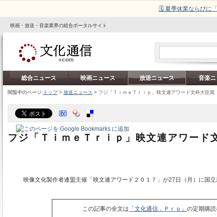
🗓️ 夏季休業ならび
映画・放送・音楽業界の総合ポータルサイト
総合ニュース
映画ニュース
放送ニュース
音楽ニ
閲覧中のページ:
トップ
>
放送ニュース
>
フジ「ＴｉｍｅＴｒｉｐ」映文連アワード文科大臣賞
フジ「ＴｉｍｅＴｒｉｐ」映文連アワード
映像文化製作者連盟主催「映文連アワード２０１７」が27日（月）に国立
この記事の全文は
「文化通信．Ｐｒｏ」
の定期購読