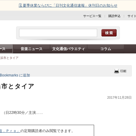
🗓️ 夏季休業ならびに「日刊文化通信速報」休刊日のお知らせ
サービス一覧
|
購読申込
|
サイ
ース
音楽ニュース
文化通信バラエティ
コラム
横浜市とタイア
浜市とタイア
2017年11月28日
（日22時30分／主演……
信．Ｐｒｏ」
の定期購読者のみ閲覧できます。