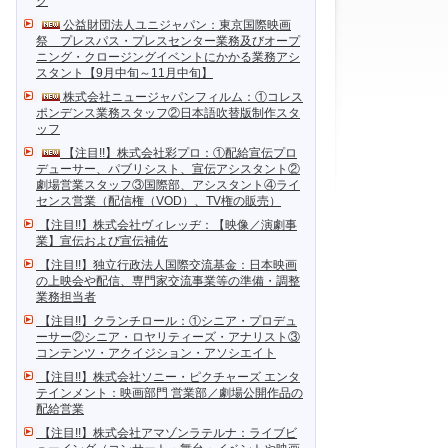
ク
公益財団法人ユニジャパン：東京国際映画
祭 プレスパス・プレスセンター業務及びオープ
ニング・クロージングイベントにかかる業務アシ
スタント【9月中旬～11月中旬】
株式会社ニュージャパンフィルム：①コレス
ポンデンス業務スタッフ②日本語吹替版制作スタ
ッフ
【注目!!】株式会社彩プロ：①配給宣伝プロ
デューサー、パブリシスト、宣伝アシスタント②
劇場営業スタッフ③国際部、アシスタント④ライ
センス営業（配信権（VOD）、TV権の販売）
【注目!!】株式会社ヴィレッヂ：【映像／演劇事
業】宣伝および宣伝補佐
【注目!!】独立行政法人国際交流基金：日本映画
の上映会や配信、専門家交流事業等の準備・調整
業務担当者
【注目!!】クランチロール：①シニア・プロデュ
ーサー②シニア・ロヤリティーズ・アナリスト③
コンテンツ・アクイジション・アソシエイト
【注目!!】株式会社ソニー・ピクチャーズ エンタ
テインメント：映画部門 営業部／劇場公開作品の
配給営業
【注目!!】株式会社アマゾンラテルナ：ライブビ