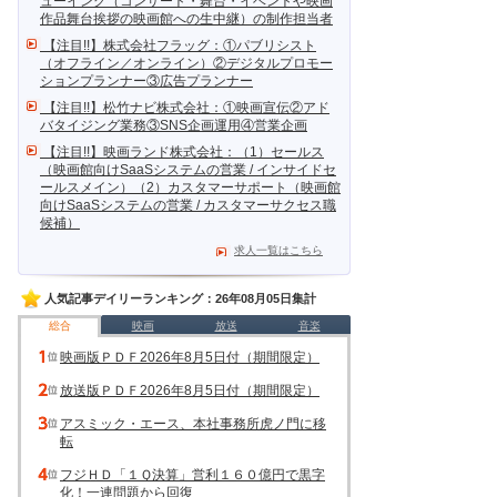
ューイング（コンサート・舞台・イベントや映画
作品舞台挨拶の映画館への生中継）の制作担当者
【注目!!】株式会社フラッグ：①パブリシスト
（オフライン／オンライン）②デジタルプロモー
ションプランナー③広告プランナー
【注目!!】松竹ナビ株式会社：①映画宣伝②アド
バタイジング業務③SNS企画運用④営業企画
【注目!!】映画ランド株式会社：（1）セールス
（映画館向けSaaSシステムの営業 / インサイドセ
ールスメイン）（2）カスタマーサポート（映画館
向けSaaSシステムの営業 / カスタマーサクセス職
候補）
求人一覧はこちら
人気記事デイリーランキング：26年08月05日集計
総合
映画
放送
音楽
映画版ＰＤＦ2026年8月5日付（期間限定）
放送版ＰＤＦ2026年8月5日付（期間限定）
アスミック・エース、本社事務所虎ノ門に移
転
フジＨＤ「１Ｑ決算」営利１６０億円で黒字
化！一連問題から回復