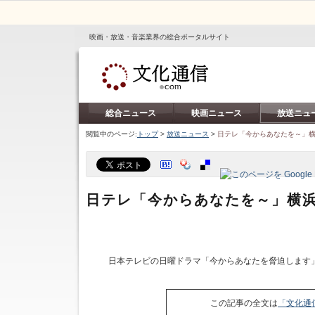
映画・放送・音楽業界の総合ポータルサイト
総合ニュース
映画ニュース
放送ニュ
閲覧中のページ:
トップ
>
放送ニュース
>
日テレ「今からあなたを～」
日テレ「今からあなたを～」横
日本テレビの日曜ドラマ「今からあなたを脅迫します」
この記事の全文は
「文化通