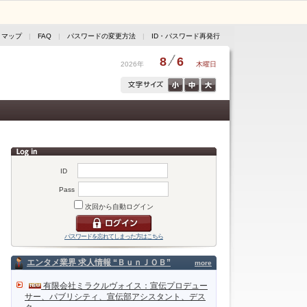
トマップ
|
FAQ
|
パスワードの変更方法
|
ID・パスワード再発行
8
6
2026年
木曜日
ID
Pass
次回から自動ログイン
パスワードを忘れてしまった方はこちら
エンタメ業界 求人情報 “ＢｕｎＪＯＢ”
more
有限会社ミラクルヴォイス：宣伝プロデュー
サー、パブリシティ、宣伝部アシスタント、デス