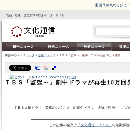
🗓️ 夏季休業ならび
映画・放送・音楽業界の総合ポータルサイト
総合ニュース
映画ニュース
放送ニュース
音楽ニ
閲覧中のページ:
トップ
>
放送ニュース
>
ＴＢＳ「監獄～」劇中ドラマが再生10万回突破
ＴＢＳ「監獄～」劇中ドラマが再生10万回
ＴＢＳ火曜ドラマ「監獄のお姫さま」の劇中ドラマ、通称『恋神』（この
この記事の全文は
「文化通信．Ｐｒｏ」
の定期購読